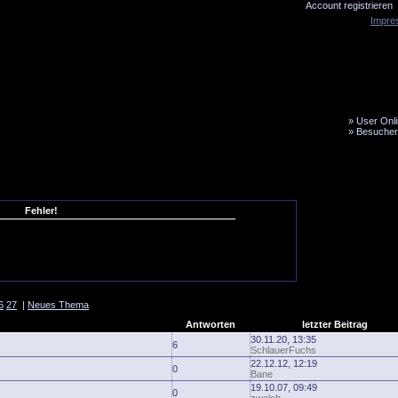
Account registrieren
Impre
»
User Onli
»
Besucher
LiveTicker
Media
Fanbus
Fehler!
6
27
|
Neues Thema
Antworten
letzter Beitrag
30.11.20, 13:35
6
SchlauerFuchs
22.12.12, 12:19
0
Bane
19.10.07, 09:49
0