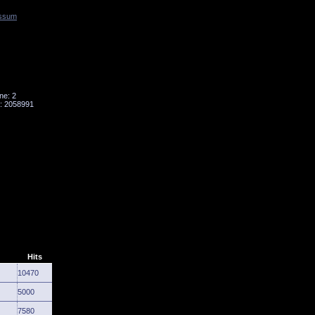
ssum
Tornado
Niesky
ne: 2
: 2058991
Hits
10470
5000
7580