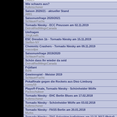
zwelch
Wie schauts aus?
Kufenschoner
Saison 2020/21 - aktueller Stand
Alfi81
Saisonumfrage 2020/2021
SchlauerFuchs
Tornado Niesky - ECC Preussen am 02.11.2019
DetroitRedWingsCanada
Umfragen
JörgiLeafs
ESC Dresden 1b - Tornado Niesky am 15.11.2019
Steffen-NY
Chemnitz Crashers - Tornado Niesky am 09.11.2019
masseljoe
Saisonumfrage 2019/2020
SchlauerFuchs
Schön dass Ihr wieder da seid
DetroitRedWingsCanada
Frýdlant
Buhli
Gewinnspiel - Meister 2019
SchlauerFuchs
Pokalfinale gegen die Rockets aus Diez-Limburg
conny59
Playoff-Finale, Tornado Niesky - Schönheider Wölfe
Puckschubser
Tornado Niesky - EHC Berlin Blues am 17.02.2018
Kufenschoner
Tornado Niesky - Schönheider Wölfe am 03.02.2018
Kufenschoner
Tornado Niesky - FASS Berlin am 20.01.2018
Murks
Tornado Niesky - TAG Salzgitter Icefighters am 12.11.2017 (Pokal)