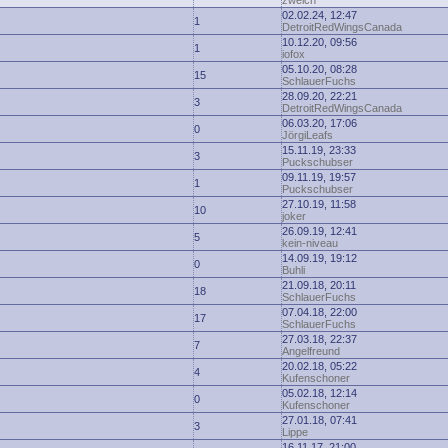
zwelch
02.02.24, 12:47
1
DetroitRedWingsCanada
10.12.20, 09:56
1
iofox
05.10.20, 08:28
15
SchlauerFuchs
28.09.20, 22:21
3
DetroitRedWingsCanada
06.03.20, 17:06
0
JörgiLeafs
15.11.19, 23:33
3
Puckschubser
09.11.19, 19:57
1
Puckschubser
27.10.19, 11:58
10
joker
26.09.19, 12:41
5
kein-niveau
14.09.19, 19:12
0
Buhli
21.09.18, 20:11
18
SchlauerFuchs
07.04.18, 22:00
17
SchlauerFuchs
27.03.18, 22:37
7
Angelfreund
20.02.18, 05:22
4
Kufenschoner
05.02.18, 12:14
0
Kufenschoner
27.01.18, 07:41
3
Lippe
16.11.17, 21:00