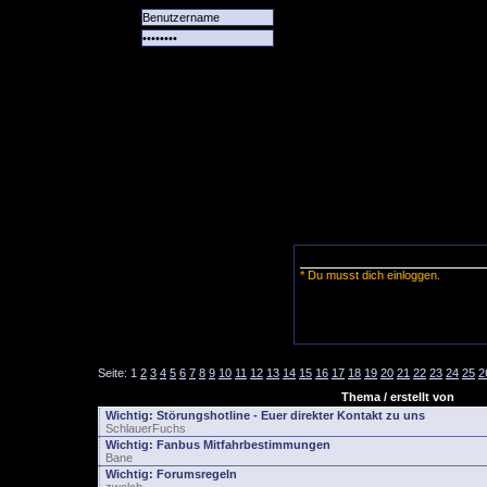
Alle
Das
Forum
Spiele
Team
alle
Tore
* Du musst dich einloggen.
Seite:
1
2
3
4
5
6
7
8
9
10
11
12
13
14
15
16
17
18
19
20
21
22
23
24
25
2
Thema / erstellt von
Wichtig:
Störungshotline - Euer direkter Kontakt zu uns
SchlauerFuchs
Wichtig:
Fanbus Mitfahrbestimmungen
Bane
Wichtig:
Forumsregeln