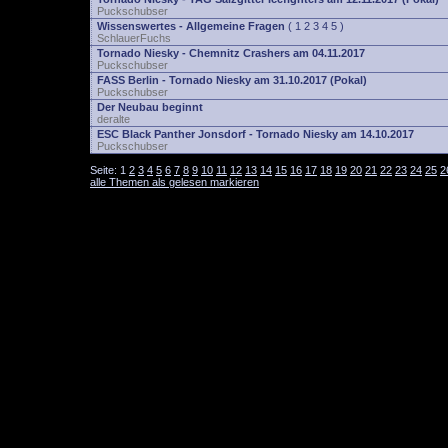
Puckschubser
Wissenswertes - Allgemeine Fragen
(
1
2
3
4
5
)
SchlauerFuchs
Tornado Niesky - Chemnitz Crashers am 04.11.2017
Puckschubser
FASS Berlin - Tornado Niesky am 31.10.2017 (Pokal)
Puckschubser
Der Neubau beginnt
deralte
ESC Black Panther Jonsdorf - Tornado Niesky am 14.10.2017
Puckschubser
Seite:
1
2
3
4
5
6
7
8
9
10
11
12
13
14
15
16
17
18
19
20
21
22
23
24
25
2
alle Themen als gelesen markieren