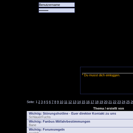
Alle
Das
Forum
Spiele
Team
alle
Tore
* Du musst dich einloggen.
Seite:
1
2
3
4
5
6
7
8
9
10
11
12
13
14
15
16
17
18
19
20
21
22
23
24
25
2
Thema / erstellt von
Wichtig:
Störungshotline - Euer direkter Kontakt zu uns
SchlauerFuchs
Wichtig:
Fanbus Mitfahrbestimmungen
Bane
Wichtig:
Forumsregeln