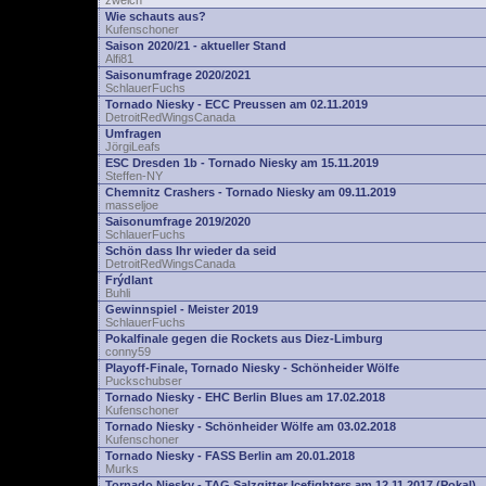
zwelch
Wie schauts aus?
Kufenschoner
Saison 2020/21 - aktueller Stand
Alfi81
Saisonumfrage 2020/2021
SchlauerFuchs
Tornado Niesky - ECC Preussen am 02.11.2019
DetroitRedWingsCanada
Umfragen
JörgiLeafs
ESC Dresden 1b - Tornado Niesky am 15.11.2019
Steffen-NY
Chemnitz Crashers - Tornado Niesky am 09.11.2019
masseljoe
Saisonumfrage 2019/2020
SchlauerFuchs
Schön dass Ihr wieder da seid
DetroitRedWingsCanada
Frýdlant
Buhli
Gewinnspiel - Meister 2019
SchlauerFuchs
Pokalfinale gegen die Rockets aus Diez-Limburg
conny59
Playoff-Finale, Tornado Niesky - Schönheider Wölfe
Puckschubser
Tornado Niesky - EHC Berlin Blues am 17.02.2018
Kufenschoner
Tornado Niesky - Schönheider Wölfe am 03.02.2018
Kufenschoner
Tornado Niesky - FASS Berlin am 20.01.2018
Murks
Tornado Niesky - TAG Salzgitter Icefighters am 12.11.2017 (Pokal)