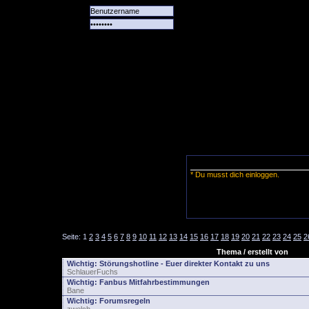
Alle
Das
Forum
Spiele
Team
alle
Tore
* Du musst dich einloggen.
Seite:
1
2
3
4
5
6
7
8
9
10
11
12
13
14
15
16
17
18
19
20
21
22
23
24
25
2
Thema / erstellt von
Wichtig:
Störungshotline - Euer direkter Kontakt zu uns
SchlauerFuchs
Wichtig:
Fanbus Mitfahrbestimmungen
Bane
Wichtig:
Forumsregeln