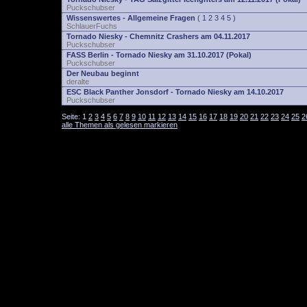
Puckschubser
Wissenswertes - Allgemeine Fragen
(
1
2
3
4
5
)
SchlauerFuchs
Tornado Niesky - Chemnitz Crashers am 04.11.2017
Puckschubser
FASS Berlin - Tornado Niesky am 31.10.2017 (Pokal)
Puckschubser
Der Neubau beginnt
deralte
ESC Black Panther Jonsdorf - Tornado Niesky am 14.10.2017
Puckschubser
Seite:
1
2
3
4
5
6
7
8
9
10
11
12
13
14
15
16
17
18
19
20
21
22
23
24
25
2
alle Themen als gelesen markieren