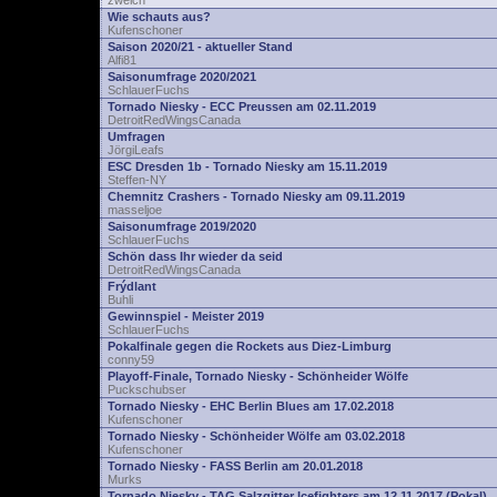
zwelch
Wie schauts aus?
Kufenschoner
Saison 2020/21 - aktueller Stand
Alfi81
Saisonumfrage 2020/2021
SchlauerFuchs
Tornado Niesky - ECC Preussen am 02.11.2019
DetroitRedWingsCanada
Umfragen
JörgiLeafs
ESC Dresden 1b - Tornado Niesky am 15.11.2019
Steffen-NY
Chemnitz Crashers - Tornado Niesky am 09.11.2019
masseljoe
Saisonumfrage 2019/2020
SchlauerFuchs
Schön dass Ihr wieder da seid
DetroitRedWingsCanada
Frýdlant
Buhli
Gewinnspiel - Meister 2019
SchlauerFuchs
Pokalfinale gegen die Rockets aus Diez-Limburg
conny59
Playoff-Finale, Tornado Niesky - Schönheider Wölfe
Puckschubser
Tornado Niesky - EHC Berlin Blues am 17.02.2018
Kufenschoner
Tornado Niesky - Schönheider Wölfe am 03.02.2018
Kufenschoner
Tornado Niesky - FASS Berlin am 20.01.2018
Murks
Tornado Niesky - TAG Salzgitter Icefighters am 12.11.2017 (Pokal)