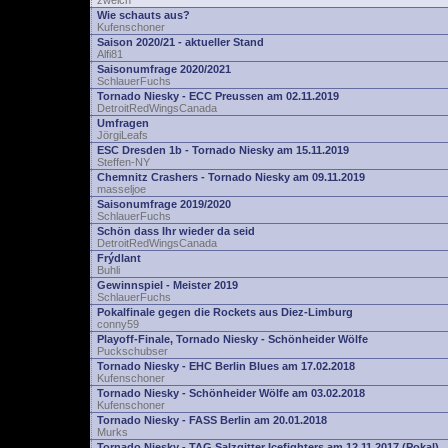
zwelch
Wie schauts aus?
Kufenschoner
Saison 2020/21 - aktueller Stand
Alfi81
Saisonumfrage 2020/2021
SchlauerFuchs
Tornado Niesky - ECC Preussen am 02.11.2019
DetroitRedWingsCanada
Umfragen
JörgiLeafs
ESC Dresden 1b - Tornado Niesky am 15.11.2019
Steffen-NY
Chemnitz Crashers - Tornado Niesky am 09.11.2019
masseljoe
Saisonumfrage 2019/2020
SchlauerFuchs
Schön dass Ihr wieder da seid
DetroitRedWingsCanada
Frýdlant
Buhli
Gewinnspiel - Meister 2019
SchlauerFuchs
Pokalfinale gegen die Rockets aus Diez-Limburg
conny59
Playoff-Finale, Tornado Niesky - Schönheider Wölfe
Puckschubser
Tornado Niesky - EHC Berlin Blues am 17.02.2018
Kufenschoner
Tornado Niesky - Schönheider Wölfe am 03.02.2018
Kufenschoner
Tornado Niesky - FASS Berlin am 20.01.2018
Murks
Tornado Niesky - TAG Salzgitter Icefighters am 12.11.2017 (Pokal)