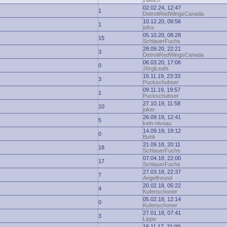
zwelch
02.02.24, 12:47
1
DetroitRedWingsCanada
10.12.20, 09:56
1
iofox
05.10.20, 08:28
15
SchlauerFuchs
28.09.20, 22:21
3
DetroitRedWingsCanada
06.03.20, 17:06
0
JörgiLeafs
15.11.19, 23:33
3
Puckschubser
09.11.19, 19:57
1
Puckschubser
27.10.19, 11:58
10
joker
26.09.19, 12:41
5
kein-niveau
14.09.19, 19:12
0
Buhli
21.09.18, 20:11
18
SchlauerFuchs
07.04.18, 22:00
17
SchlauerFuchs
27.03.18, 22:37
7
Angelfreund
20.02.18, 05:22
4
Kufenschoner
05.02.18, 12:14
0
Kufenschoner
27.01.18, 07:41
3
Lippe
16.11.17, 21:00