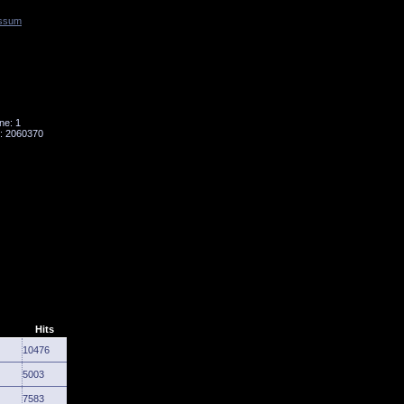
ssum
Tornado
Niesky
ne: 1
: 2060370
Hits
10476
5003
7583