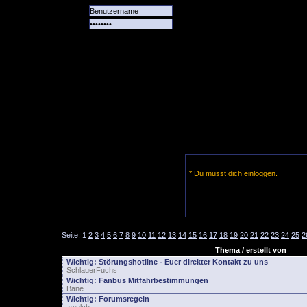
Alle
Das
Forum
Spiele
Team
alle
Tore
* Du musst dich einloggen.
Seite:
1
2
3
4
5
6
7
8
9
10
11
12
13
14
15
16
17
18
19
20
21
22
23
24
25
2
Thema / erstellt von
Wichtig:
Störungshotline - Euer direkter Kontakt zu uns
SchlauerFuchs
Wichtig:
Fanbus Mitfahrbestimmungen
Bane
Wichtig:
Forumsregeln