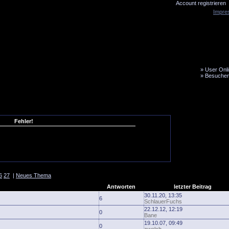
Account registrieren
Impre
»
User Onli
»
Besucher
LiveTicker
Media
Fanbus
Fehler!
6
27
|
Neues Thema
Antworten
letzter Beitrag
30.11.20, 13:35
6
SchlauerFuchs
22.12.12, 12:19
0
Bane
19.10.07, 09:49
0