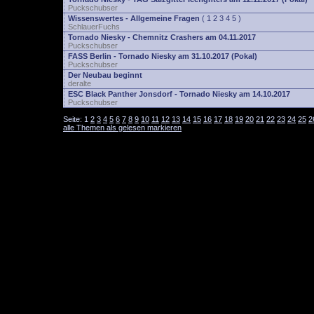
Puckschubser
Wissenswertes - Allgemeine Fragen
(
1
2
3
4
5
)
SchlauerFuchs
Tornado Niesky - Chemnitz Crashers am 04.11.2017
Puckschubser
FASS Berlin - Tornado Niesky am 31.10.2017 (Pokal)
Puckschubser
Der Neubau beginnt
deralte
ESC Black Panther Jonsdorf - Tornado Niesky am 14.10.2017
Puckschubser
Seite:
1
2
3
4
5
6
7
8
9
10
11
12
13
14
15
16
17
18
19
20
21
22
23
24
25
2
alle Themen als gelesen markieren