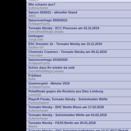
zwelch
Wie schauts aus?
Kufenschoner
Saison 2020/21 - aktueller Stand
Alfi81
Saisonumfrage 2020/2021
SchlauerFuchs
Tornado Niesky - ECC Preussen am 02.11.2019
DetroitRedWingsCanada
Umfragen
JörgiLeafs
ESC Dresden 1b - Tornado Niesky am 15.11.2019
Steffen-NY
Chemnitz Crashers - Tornado Niesky am 09.11.2019
masseljoe
Saisonumfrage 2019/2020
SchlauerFuchs
Schön dass Ihr wieder da seid
DetroitRedWingsCanada
Frýdlant
Buhli
Gewinnspiel - Meister 2019
SchlauerFuchs
Pokalfinale gegen die Rockets aus Diez-Limburg
conny59
Playoff-Finale, Tornado Niesky - Schönheider Wölfe
Puckschubser
Tornado Niesky - EHC Berlin Blues am 17.02.2018
Kufenschoner
Tornado Niesky - Schönheider Wölfe am 03.02.2018
Kufenschoner
Tornado Niesky - FASS Berlin am 20.01.2018
Murks
Tornado Niesky - TAG Salzgitter Icefighters am 12.11.2017 (Pokal)