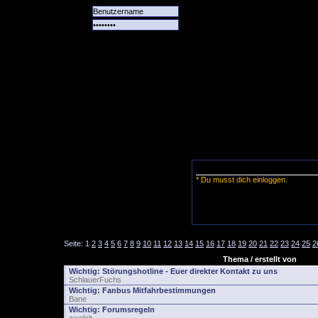
Alle
Das
Forum
Spiele
Team
alle
Tore
* Du musst dich einloggen.
Seite:
1
2
3
4
5
6
7
8
9
10
11
12
13
14
15
16
17
18
19
20
21
22
23
24
25
2
Thema / erstellt von
Wichtig:
Störungshotline - Euer direkter Kontakt zu uns
SchlauerFuchs
Wichtig:
Fanbus Mitfahrbestimmungen
Bane
Wichtig:
Forumsregeln