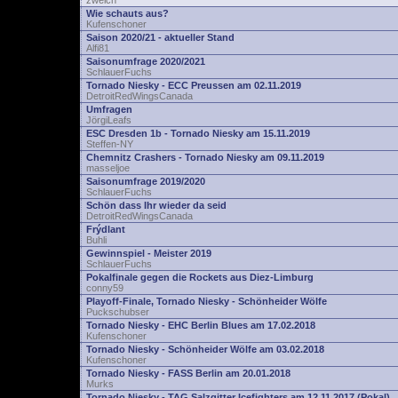
zwelch
Wie schauts aus?
Kufenschoner
Saison 2020/21 - aktueller Stand
Alfi81
Saisonumfrage 2020/2021
SchlauerFuchs
Tornado Niesky - ECC Preussen am 02.11.2019
DetroitRedWingsCanada
Umfragen
JörgiLeafs
ESC Dresden 1b - Tornado Niesky am 15.11.2019
Steffen-NY
Chemnitz Crashers - Tornado Niesky am 09.11.2019
masseljoe
Saisonumfrage 2019/2020
SchlauerFuchs
Schön dass Ihr wieder da seid
DetroitRedWingsCanada
Frýdlant
Buhli
Gewinnspiel - Meister 2019
SchlauerFuchs
Pokalfinale gegen die Rockets aus Diez-Limburg
conny59
Playoff-Finale, Tornado Niesky - Schönheider Wölfe
Puckschubser
Tornado Niesky - EHC Berlin Blues am 17.02.2018
Kufenschoner
Tornado Niesky - Schönheider Wölfe am 03.02.2018
Kufenschoner
Tornado Niesky - FASS Berlin am 20.01.2018
Murks
Tornado Niesky - TAG Salzgitter Icefighters am 12.11.2017 (Pokal)