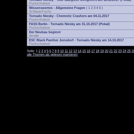
Puckschubser
Wissenswertes - Allgemeine Fragen
(
1
2
3
4
5
)
SchlauerFuchs
Tornado Niesky - Chemnitz Crashers am 04.11.2017
Puckschubser
FASS Berlin - Tornado Niesky am 31.10.2017 (Pokal)
Puckschubser
Der Neubau beginnt
deralte
ESC Black Panther Jonsdorf - Tornado Niesky am 14.10.2017
Puckschubser
Seite:
1
2
3
4
5
6
7
8
9
10
11
12
13
14
15
16
17
18
19
20
21
22
23
24
25
2
alle Themen als gelesen markieren