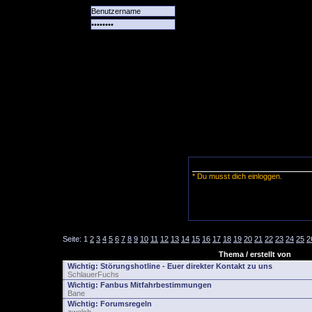
Alle
Das
Forum
Spiele
Team
alle
Tore
* Du musst dich einloggen.
Seite:
1
2
3
4
5
6
7
8
9
10
11
12
13
14
15
16
17
18
19
20
21
22
23
24
25
2
Thema / erstellt von
Wichtig:
Störungshotline - Euer direkter Kontakt zu uns
SchlauerFuchs
Wichtig:
Fanbus Mitfahrbestimmungen
Bane
Wichtig:
Forumsregeln