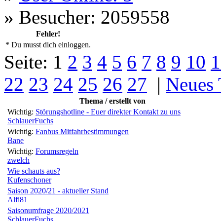
»
Besucher: 2059558
Fehler!
* Du musst dich einloggen.
Seite:
1
2
3
4
5
6
7
8
9
10
1
22
23
24
25
26
27
|
Neues
Thema / erstellt von
Wichtig:
Störungshotline - Euer direkter Kontakt zu uns
SchlauerFuchs
Wichtig:
Fanbus Mitfahrbestimmungen
Bane
Wichtig:
Forumsregeln
zwelch
Wie schauts aus?
Kufenschoner
Saison 2020/21 - aktueller Stand
Alfi81
Saisonumfrage 2020/2021
SchlauerFuchs