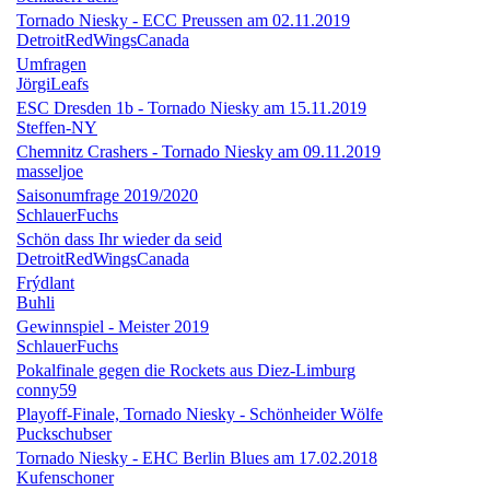
Tornado Niesky - ECC Preussen am 02.11.2019
DetroitRedWingsCanada
Umfragen
JörgiLeafs
ESC Dresden 1b - Tornado Niesky am 15.11.2019
Steffen-NY
Chemnitz Crashers - Tornado Niesky am 09.11.2019
masseljoe
Saisonumfrage 2019/2020
SchlauerFuchs
Schön dass Ihr wieder da seid
DetroitRedWingsCanada
Frýdlant
Buhli
Gewinnspiel - Meister 2019
SchlauerFuchs
Pokalfinale gegen die Rockets aus Diez-Limburg
conny59
Playoff-Finale, Tornado Niesky - Schönheider Wölfe
Puckschubser
Tornado Niesky - EHC Berlin Blues am 17.02.2018
Kufenschoner