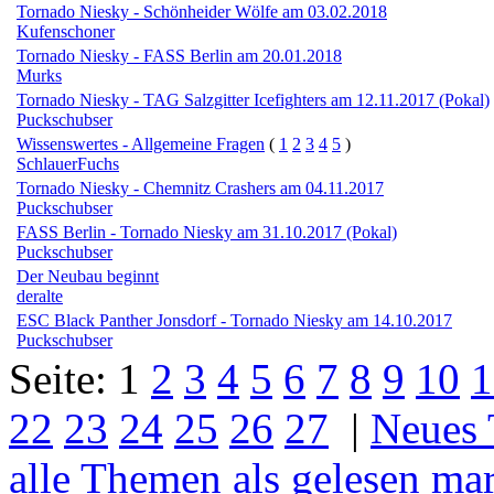
Tornado Niesky - Schönheider Wölfe am 03.02.2018
Kufenschoner
Tornado Niesky - FASS Berlin am 20.01.2018
Murks
Tornado Niesky - TAG Salzgitter Icefighters am 12.11.2017 (Pokal)
Puckschubser
Wissenswertes - Allgemeine Fragen
(
1
2
3
4
5
)
SchlauerFuchs
Tornado Niesky - Chemnitz Crashers am 04.11.2017
Puckschubser
FASS Berlin - Tornado Niesky am 31.10.2017 (Pokal)
Puckschubser
Der Neubau beginnt
deralte
ESC Black Panther Jonsdorf - Tornado Niesky am 14.10.2017
Puckschubser
Seite:
1
2
3
4
5
6
7
8
9
10
1
22
23
24
25
26
27
|
Neues
alle Themen als gelesen ma