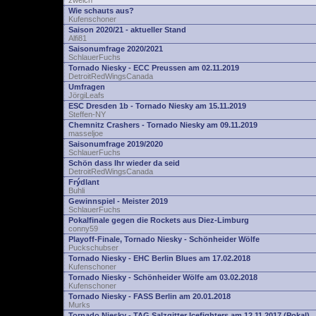
zwelch
Wie schauts aus?
Kufenschoner
Saison 2020/21 - aktueller Stand
Alfi81
Saisonumfrage 2020/2021
SchlauerFuchs
Tornado Niesky - ECC Preussen am 02.11.2019
DetroitRedWingsCanada
Umfragen
JörgiLeafs
ESC Dresden 1b - Tornado Niesky am 15.11.2019
Steffen-NY
Chemnitz Crashers - Tornado Niesky am 09.11.2019
masseljoe
Saisonumfrage 2019/2020
SchlauerFuchs
Schön dass Ihr wieder da seid
DetroitRedWingsCanada
Frýdlant
Buhli
Gewinnspiel - Meister 2019
SchlauerFuchs
Pokalfinale gegen die Rockets aus Diez-Limburg
conny59
Playoff-Finale, Tornado Niesky - Schönheider Wölfe
Puckschubser
Tornado Niesky - EHC Berlin Blues am 17.02.2018
Kufenschoner
Tornado Niesky - Schönheider Wölfe am 03.02.2018
Kufenschoner
Tornado Niesky - FASS Berlin am 20.01.2018
Murks
Tornado Niesky - TAG Salzgitter Icefighters am 12.11.2017 (Pokal)