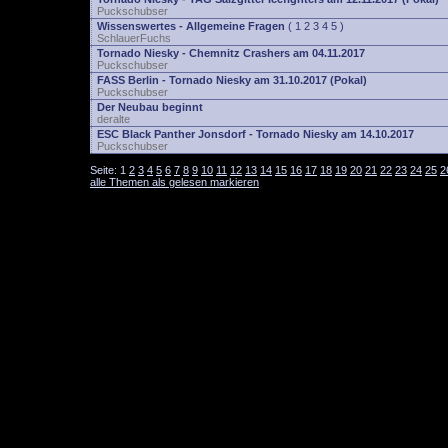
Puckschubser
Wissenswertes - Allgemeine Fragen
(
1
2
3
4
5
)
SchlauerFuchs
Tornado Niesky - Chemnitz Crashers am 04.11.2017
Puckschubser
FASS Berlin - Tornado Niesky am 31.10.2017 (Pokal)
Puckschubser
Der Neubau beginnt
deralte
ESC Black Panther Jonsdorf - Tornado Niesky am 14.10.2017
Puckschubser
Seite:
1
2
3
4
5
6
7
8
9
10
11
12
13
14
15
16
17
18
19
20
21
22
23
24
25
2
alle Themen als gelesen markieren