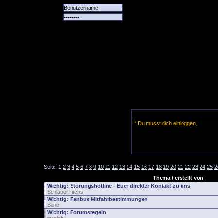
Alle
Das
Forum
Spiele
Team
alle
Tore
* Du musst dich einloggen.
Seite:
1
2
3
4
5
6
7
8
9
10
11
12
13
14
15
16
17
18
19
20
21
22
23
24
25
2
Thema / erstellt von
Wichtig:
Störungshotline - Euer direkter Kontakt zu uns
SchlauerFuchs
Wichtig:
Fanbus Mitfahrbestimmungen
Bane
Wichtig:
Forumsregeln