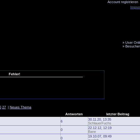
Account registrieren
Impre
»
User Onli
»
Besucher
LiveTicker
Media
Fanbus
Fehler!
6
27
|
Neues Thema
Antworten
letzter Beitrag
30.11.20, 13:35
6
SchlauerFuchs
22.12.12, 12:19
0
Bane
19.10.07, 09:49
0