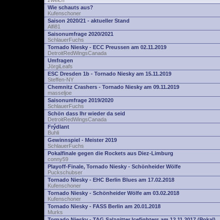
zwelch
Wie schauts aus?
Kufenschoner
Saison 2020/21 - aktueller Stand
Alfi81
Saisonumfrage 2020/2021
SchlauerFuchs
Tornado Niesky - ECC Preussen am 02.11.2019
DetroitRedWingsCanada
Umfragen
JörgiLeafs
ESC Dresden 1b - Tornado Niesky am 15.11.2019
Steffen-NY
Chemnitz Crashers - Tornado Niesky am 09.11.2019
masseljoe
Saisonumfrage 2019/2020
SchlauerFuchs
Schön dass Ihr wieder da seid
DetroitRedWingsCanada
Frýdlant
Buhli
Gewinnspiel - Meister 2019
SchlauerFuchs
Pokalfinale gegen die Rockets aus Diez-Limburg
conny59
Playoff-Finale, Tornado Niesky - Schönheider Wölfe
Puckschubser
Tornado Niesky - EHC Berlin Blues am 17.02.2018
Kufenschoner
Tornado Niesky - Schönheider Wölfe am 03.02.2018
Kufenschoner
Tornado Niesky - FASS Berlin am 20.01.2018
Murks
Tornado Niesky - TAG Salzgitter Icefighters am 12.11.2017 (Pokal)