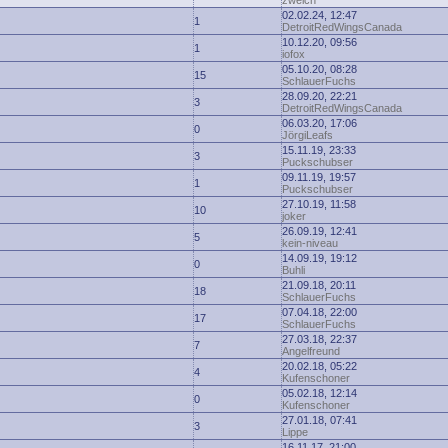
zwelch
02.02.24, 12:47
1
DetroitRedWingsCanada
10.12.20, 09:56
1
iofox
05.10.20, 08:28
15
SchlauerFuchs
28.09.20, 22:21
3
DetroitRedWingsCanada
06.03.20, 17:06
0
JörgiLeafs
15.11.19, 23:33
3
Puckschubser
09.11.19, 19:57
1
Puckschubser
27.10.19, 11:58
10
joker
26.09.19, 12:41
5
kein-niveau
14.09.19, 19:12
0
Buhli
21.09.18, 20:11
18
SchlauerFuchs
07.04.18, 22:00
17
SchlauerFuchs
27.03.18, 22:37
7
Angelfreund
20.02.18, 05:22
4
Kufenschoner
05.02.18, 12:14
0
Kufenschoner
27.01.18, 07:41
3
Lippe
16.11.17, 21:00