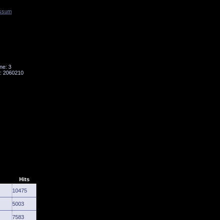
ssum
Tornado
Niesky
ne: 3
: 2060210
Hits
10475
5003
7583