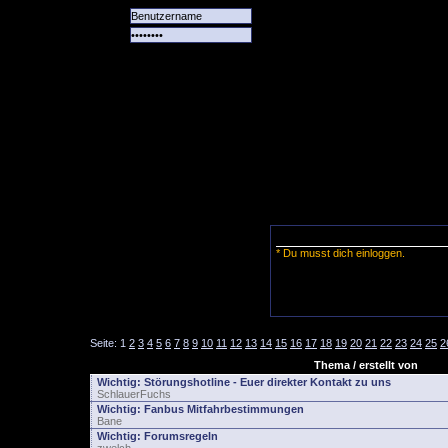
Alle
Das
Forum
Spiele
Team
alle
Tore
* Du musst dich einloggen.
Seite:
1
2
3
4
5
6
7
8
9
10
11
12
13
14
15
16
17
18
19
20
21
22
23
24
25
2
Thema / erstellt von
Wichtig:
Störungshotline - Euer direkter Kontakt zu uns
SchlauerFuchs
Wichtig:
Fanbus Mitfahrbestimmungen
Bane
Wichtig:
Forumsregeln