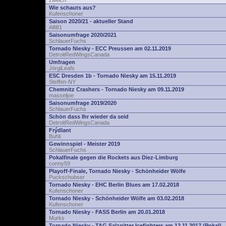
zwelch
Wie schauts aus?
Kufenschoner
Saison 2020/21 - aktueller Stand
Alfi81
Saisonumfrage 2020/2021
SchlauerFuchs
Tornado Niesky - ECC Preussen am 02.11.2019
DetroitRedWingsCanada
Umfragen
JörgiLeafs
ESC Dresden 1b - Tornado Niesky am 15.11.2019
Steffen-NY
Chemnitz Crashers - Tornado Niesky am 09.11.2019
masseljoe
Saisonumfrage 2019/2020
SchlauerFuchs
Schön dass Ihr wieder da seid
DetroitRedWingsCanada
Frýdlant
Buhli
Gewinnspiel - Meister 2019
SchlauerFuchs
Pokalfinale gegen die Rockets aus Diez-Limburg
conny59
Playoff-Finale, Tornado Niesky - Schönheider Wölfe
Puckschubser
Tornado Niesky - EHC Berlin Blues am 17.02.2018
Kufenschoner
Tornado Niesky - Schönheider Wölfe am 03.02.2018
Kufenschoner
Tornado Niesky - FASS Berlin am 20.01.2018
Murks
Tornado Niesky - TAG Salzgitter Icefighters am 12.11.2017 (Pokal)