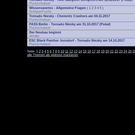
Puckschubser
Wissenswertes - Allgemeine Fragen
(
1
2
3
4
5
)
SchlauerFuchs
Tornado Niesky - Chemnitz Crashers am 04.11.2017
Puckschubser
FASS Berlin - Tornado Niesky am 31.10.2017 (Pokal)
Puckschubser
Der Neubau beginnt
deralte
ESC Black Panther Jonsdorf - Tornado Niesky am 14.10.2017
Puckschubser
Seite:
1
2
3
4
5
6
7
8
9
10
11
12
13
14
15
16
17
18
19
20
21
22
23
24
25
2
alle Themen als gelesen markieren