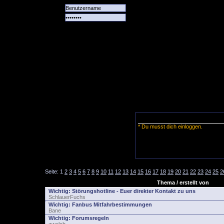
Alle
Das
Forum
Spiele
Team
alle
Tore
* Du musst dich einloggen.
Seite:
1
2
3
4
5
6
7
8
9
10
11
12
13
14
15
16
17
18
19
20
21
22
23
24
25
2
Thema / erstellt von
Wichtig:
Störungshotline - Euer direkter Kontakt zu uns
SchlauerFuchs
Wichtig:
Fanbus Mitfahrbestimmungen
Bane
Wichtig:
Forumsregeln