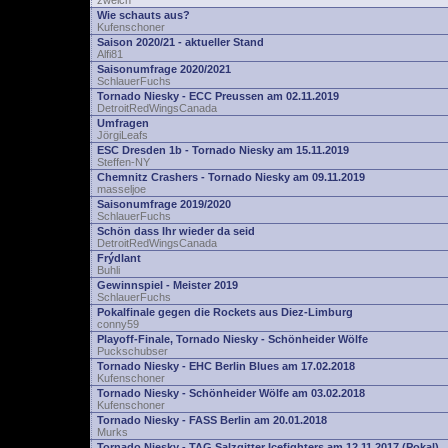
zwelch
Wie schauts aus?
Kufenschoner
Saison 2020/21 - aktueller Stand
Alfi81
Saisonumfrage 2020/2021
SchlauerFuchs
Tornado Niesky - ECC Preussen am 02.11.2019
DetroitRedWingsCanada
Umfragen
JörgiLeafs
ESC Dresden 1b - Tornado Niesky am 15.11.2019
Steffen-NY
Chemnitz Crashers - Tornado Niesky am 09.11.2019
masseljoe
Saisonumfrage 2019/2020
SchlauerFuchs
Schön dass Ihr wieder da seid
DetroitRedWingsCanada
Frýdlant
Buhli
Gewinnspiel - Meister 2019
SchlauerFuchs
Pokalfinale gegen die Rockets aus Diez-Limburg
conny59
Playoff-Finale, Tornado Niesky - Schönheider Wölfe
Puckschubser
Tornado Niesky - EHC Berlin Blues am 17.02.2018
Kufenschoner
Tornado Niesky - Schönheider Wölfe am 03.02.2018
Kufenschoner
Tornado Niesky - FASS Berlin am 20.01.2018
Murks
Tornado Niesky - TAG Salzgitter Icefighters am 12.11.2017 (Pokal)