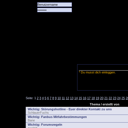
Alle
Das
Forum
Spiele
Team
alle
Tore
* Du musst dich einloggen.
Seite:
1
2
3
4
5
6
7
8
9
10
11
12
13
14
15
16
17
18
19
20
21
22
23
24
25
2
Thema / erstellt von
Wichtig:
Störungshotline - Euer direkter Kontakt zu uns
SchlauerFuchs
Wichtig:
Fanbus Mitfahrbestimmungen
Bane
Wichtig:
Forumsregeln