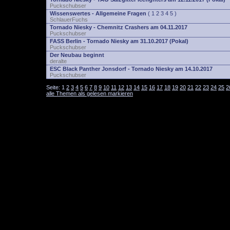
Puckschubser
Wissenswertes - Allgemeine Fragen
(
1
2
3
4
5
)
SchlauerFuchs
Tornado Niesky - Chemnitz Crashers am 04.11.2017
Puckschubser
FASS Berlin - Tornado Niesky am 31.10.2017 (Pokal)
Puckschubser
Der Neubau beginnt
deralte
ESC Black Panther Jonsdorf - Tornado Niesky am 14.10.2017
Puckschubser
Seite:
1
2
3
4
5
6
7
8
9
10
11
12
13
14
15
16
17
18
19
20
21
22
23
24
25
2
alle Themen als gelesen markieren