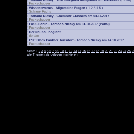
Puckschubser
Wissenswertes - Allgemeine Fragen
(
1
2
3
4
5
)
SchlauerFuchs
Tornado Niesky - Chemnitz Crashers am 04.11.2017
Puckschubser
FASS Berlin - Tornado Niesky am 31.10.2017 (Pokal)
Puckschubser
Der Neubau beginnt
deralte
ESC Black Panther Jonsdorf - Tornado Niesky am 14.10.2017
Puckschubser
Seite:
1
2
3
4
5
6
7
8
9
10
11
12
13
14
15
16
17
18
19
20
21
22
23
24
25
2
alle Themen als gelesen markieren