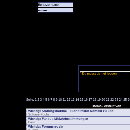
Alle
Das
Forum
Spiele
Team
alle
Tore
* Du musst dich einloggen.
Seite:
1
2
3
4
5
6
7
8
9
10
11
12
13
14
15
16
17
18
19
20
21
22
23
24
25
2
Thema / erstellt von
Wichtig:
Störungshotline - Euer direkter Kontakt zu uns
SchlauerFuchs
Wichtig:
Fanbus Mitfahrbestimmungen
Bane
Wichtig:
Forumsregeln