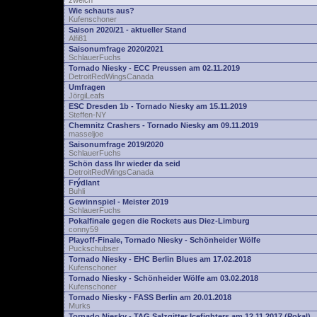
zwelch
Wie schauts aus?
Kufenschoner
Saison 2020/21 - aktueller Stand
Alfi81
Saisonumfrage 2020/2021
SchlauerFuchs
Tornado Niesky - ECC Preussen am 02.11.2019
DetroitRedWingsCanada
Umfragen
JörgiLeafs
ESC Dresden 1b - Tornado Niesky am 15.11.2019
Steffen-NY
Chemnitz Crashers - Tornado Niesky am 09.11.2019
masseljoe
Saisonumfrage 2019/2020
SchlauerFuchs
Schön dass Ihr wieder da seid
DetroitRedWingsCanada
Frýdlant
Buhli
Gewinnspiel - Meister 2019
SchlauerFuchs
Pokalfinale gegen die Rockets aus Diez-Limburg
conny59
Playoff-Finale, Tornado Niesky - Schönheider Wölfe
Puckschubser
Tornado Niesky - EHC Berlin Blues am 17.02.2018
Kufenschoner
Tornado Niesky - Schönheider Wölfe am 03.02.2018
Kufenschoner
Tornado Niesky - FASS Berlin am 20.01.2018
Murks
Tornado Niesky - TAG Salzgitter Icefighters am 12.11.2017 (Pokal)