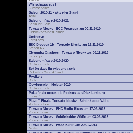
zwelch
Wie schauts aus?
Kufenschoner
Saison 2020/21 - aktueller Stand
Alfi81
Saisonumfrage 2020/2021
SchlauerFuchs
Tornado Niesky - ECC Preussen am 02.11.2019
DetroitRedWingsCanada
Umfragen
JörgiLeafs
ESC Dresden 1b - Tornado Niesky am 15.11.2019
Steffen-NY
Chemnitz Crashers - Tornado Niesky am 09.11.2019
masseljoe
Saisonumfrage 2019/2020
SchlauerFuchs
Schön dass Ihr wieder da seid
DetroitRedWingsCanada
Frýdlant
Buhli
Gewinnspiel - Meister 2019
SchlauerFuchs
Pokalfinale gegen die Rockets aus Diez-Limburg
conny59
Playoff-Finale, Tornado Niesky - Schönheider Wölfe
Puckschubser
Tornado Niesky - EHC Berlin Blues am 17.02.2018
Kufenschoner
Tornado Niesky - Schönheider Wölfe am 03.02.2018
Kufenschoner
Tornado Niesky - FASS Berlin am 20.01.2018
Murks
Tornado Niesky - TAG Salzgitter Icefighters am 12.11.2017 (Pokal)