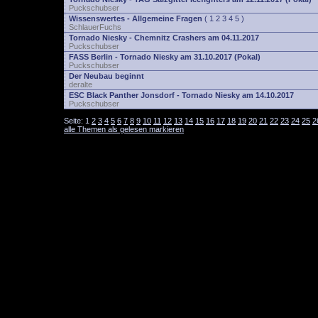
Puckschubser
Wissenswertes - Allgemeine Fragen
(
1
2
3
4
5
)
SchlauerFuchs
Tornado Niesky - Chemnitz Crashers am 04.11.2017
Puckschubser
FASS Berlin - Tornado Niesky am 31.10.2017 (Pokal)
Puckschubser
Der Neubau beginnt
deralte
ESC Black Panther Jonsdorf - Tornado Niesky am 14.10.2017
Puckschubser
Seite:
1
2
3
4
5
6
7
8
9
10
11
12
13
14
15
16
17
18
19
20
21
22
23
24
25
2
alle Themen als gelesen markieren