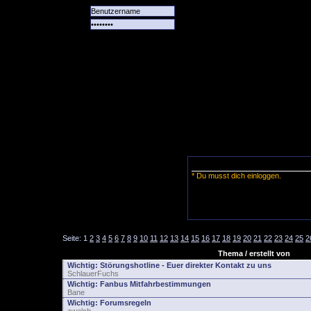
Alle
Das
Forum
Spiele
Team
alle
Tore
* Du musst dich einloggen.
Seite:
1
2
3
4
5
6
7
8
9
10
11
12
13
14
15
16
17
18
19
20
21
22
23
24
25
2
Thema / erstellt von
Wichtig:
Störungshotline - Euer direkter Kontakt zu uns
SchlauerFuchs
Wichtig:
Fanbus Mitfahrbestimmungen
Bane
Wichtig:
Forumsregeln