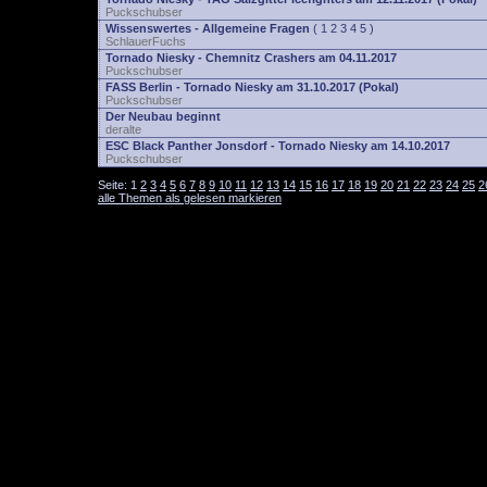
Puckschubser
Wissenswertes - Allgemeine Fragen
(
1
2
3
4
5
)
SchlauerFuchs
Tornado Niesky - Chemnitz Crashers am 04.11.2017
Puckschubser
FASS Berlin - Tornado Niesky am 31.10.2017 (Pokal)
Puckschubser
Der Neubau beginnt
deralte
ESC Black Panther Jonsdorf - Tornado Niesky am 14.10.2017
Puckschubser
Seite:
1
2
3
4
5
6
7
8
9
10
11
12
13
14
15
16
17
18
19
20
21
22
23
24
25
2
alle Themen als gelesen markieren