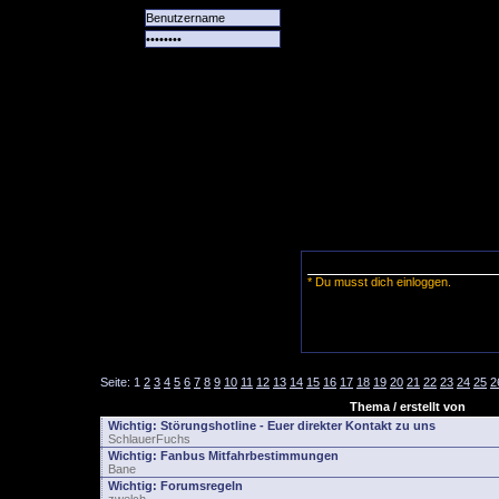
Alle
Das
Forum
Spiele
Team
alle
Tore
* Du musst dich einloggen.
Seite:
1
2
3
4
5
6
7
8
9
10
11
12
13
14
15
16
17
18
19
20
21
22
23
24
25
2
Thema / erstellt von
Wichtig:
Störungshotline - Euer direkter Kontakt zu uns
SchlauerFuchs
Wichtig:
Fanbus Mitfahrbestimmungen
Bane
Wichtig:
Forumsregeln