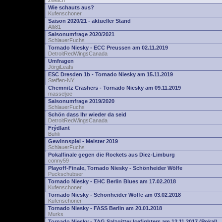
zwelch
Wie schauts aus?
Kufenschoner
Saison 2020/21 - aktueller Stand
Alfi81
Saisonumfrage 2020/2021
SchlauerFuchs
Tornado Niesky - ECC Preussen am 02.11.2019
DetroitRedWingsCanada
Umfragen
JörgiLeafs
ESC Dresden 1b - Tornado Niesky am 15.11.2019
Steffen-NY
Chemnitz Crashers - Tornado Niesky am 09.11.2019
masseljoe
Saisonumfrage 2019/2020
SchlauerFuchs
Schön dass Ihr wieder da seid
DetroitRedWingsCanada
Frýdlant
Buhli
Gewinnspiel - Meister 2019
SchlauerFuchs
Pokalfinale gegen die Rockets aus Diez-Limburg
conny59
Playoff-Finale, Tornado Niesky - Schönheider Wölfe
Puckschubser
Tornado Niesky - EHC Berlin Blues am 17.02.2018
Kufenschoner
Tornado Niesky - Schönheider Wölfe am 03.02.2018
Kufenschoner
Tornado Niesky - FASS Berlin am 20.01.2018
Murks
Tornado Niesky - TAG Salzgitter Icefighters am 12.11.2017 (Pokal)