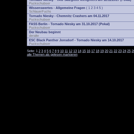
Puckschubser
Wissenswertes - Allgemeine Fragen
(
1
2
3
4
5
)
SchlauerFuchs
Tornado Niesky - Chemnitz Crashers am 04.11.2017
Puckschubser
FASS Berlin - Tornado Niesky am 31.10.2017 (Pokal)
Puckschubser
Der Neubau beginnt
deralte
ESC Black Panther Jonsdorf - Tornado Niesky am 14.10.2017
Puckschubser
Seite:
1
2
3
4
5
6
7
8
9
10
11
12
13
14
15
16
17
18
19
20
21
22
23
24
25
2
alle Themen als gelesen markieren