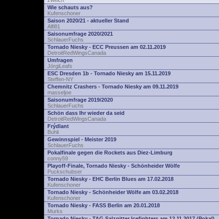
zwelch
Wie schauts aus?
Kufenschoner
Saison 2020/21 - aktueller Stand
Alfi81
Saisonumfrage 2020/2021
SchlauerFuchs
Tornado Niesky - ECC Preussen am 02.11.2019
DetroitRedWingsCanada
Umfragen
JörgiLeafs
ESC Dresden 1b - Tornado Niesky am 15.11.2019
Steffen-NY
Chemnitz Crashers - Tornado Niesky am 09.11.2019
masseljoe
Saisonumfrage 2019/2020
SchlauerFuchs
Schön dass Ihr wieder da seid
DetroitRedWingsCanada
Frýdlant
Buhli
Gewinnspiel - Meister 2019
SchlauerFuchs
Pokalfinale gegen die Rockets aus Diez-Limburg
conny59
Playoff-Finale, Tornado Niesky - Schönheider Wölfe
Puckschubser
Tornado Niesky - EHC Berlin Blues am 17.02.2018
Kufenschoner
Tornado Niesky - Schönheider Wölfe am 03.02.2018
Kufenschoner
Tornado Niesky - FASS Berlin am 20.01.2018
Murks
Tornado Niesky - TAG Salzgitter Icefighters am 12.11.2017 (Pokal)