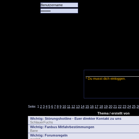
Alle
Das
Forum
Spiele
Team
alle
Tore
* Du musst dich einloggen.
Seite:
1
2
3
4
5
6
7
8
9
10
11
12
13
14
15
16
17
18
19
20
21
22
23
24
25
2
Thema / erstellt von
Wichtig:
Störungshotline - Euer direkter Kontakt zu uns
SchlauerFuchs
Wichtig:
Fanbus Mitfahrbestimmungen
Bane
Wichtig:
Forumsregeln