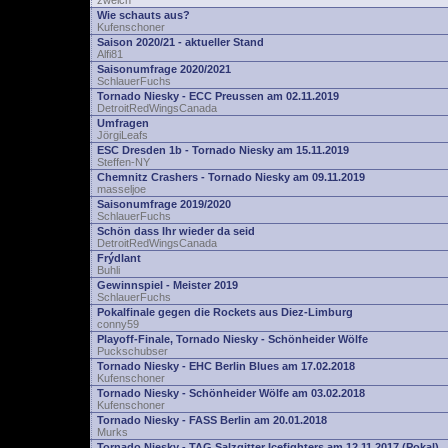
zwelch
Wie schauts aus?
Kufenschoner
Saison 2020/21 - aktueller Stand
Alfi81
Saisonumfrage 2020/2021
SchlauerFuchs
Tornado Niesky - ECC Preussen am 02.11.2019
DetroitRedWingsCanada
Umfragen
JörgiLeafs
ESC Dresden 1b - Tornado Niesky am 15.11.2019
Steffen-NY
Chemnitz Crashers - Tornado Niesky am 09.11.2019
masseljoe
Saisonumfrage 2019/2020
SchlauerFuchs
Schön dass Ihr wieder da seid
DetroitRedWingsCanada
Frýdlant
Buhli
Gewinnspiel - Meister 2019
SchlauerFuchs
Pokalfinale gegen die Rockets aus Diez-Limburg
conny59
Playoff-Finale, Tornado Niesky - Schönheider Wölfe
Puckschubser
Tornado Niesky - EHC Berlin Blues am 17.02.2018
Kufenschoner
Tornado Niesky - Schönheider Wölfe am 03.02.2018
Kufenschoner
Tornado Niesky - FASS Berlin am 20.01.2018
Murks
Tornado Niesky - TAG Salzgitter Icefighters am 12.11.2017 (Pokal)