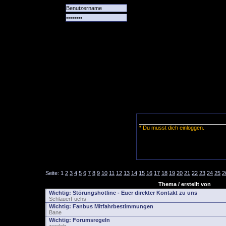
Alle
Das
Forum
Spiele
Team
alle
Tore
* Du musst dich einloggen.
Seite:
1
2
3
4
5
6
7
8
9
10
11
12
13
14
15
16
17
18
19
20
21
22
23
24
25
2
Thema / erstellt von
Wichtig:
Störungshotline - Euer direkter Kontakt zu uns
SchlauerFuchs
Wichtig:
Fanbus Mitfahrbestimmungen
Bane
Wichtig:
Forumsregeln