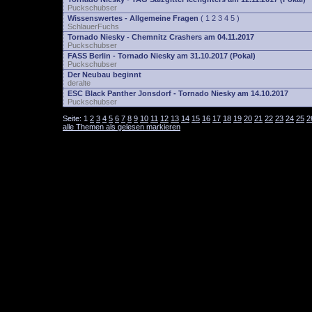
Puckschubser
Wissenswertes - Allgemeine Fragen
(
1
2
3
4
5
)
SchlauerFuchs
Tornado Niesky - Chemnitz Crashers am 04.11.2017
Puckschubser
FASS Berlin - Tornado Niesky am 31.10.2017 (Pokal)
Puckschubser
Der Neubau beginnt
deralte
ESC Black Panther Jonsdorf - Tornado Niesky am 14.10.2017
Puckschubser
Seite:
1
2
3
4
5
6
7
8
9
10
11
12
13
14
15
16
17
18
19
20
21
22
23
24
25
2
alle Themen als gelesen markieren