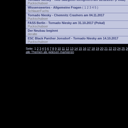
Puckschubser
Wissenswertes - Allgemeine Fragen
(
1
2
3
4
5
)
SchlauerFuchs
Tornado Niesky - Chemnitz Crashers am 04.11.2017
Puckschubser
FASS Berlin - Tornado Niesky am 31.10.2017 (Pokal)
Puckschubser
Der Neubau beginnt
deralte
ESC Black Panther Jonsdorf - Tornado Niesky am 14.10.2017
Puckschubser
Seite:
1
2
3
4
5
6
7
8
9
10
11
12
13
14
15
16
17
18
19
20
21
22
23
24
25
2
alle Themen als gelesen markieren