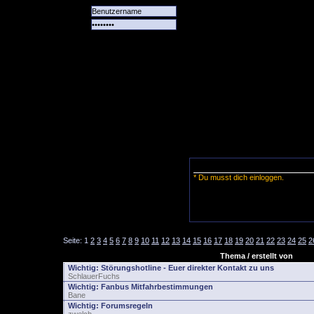
Alle
Das
Forum
Spiele
Team
alle
Tore
* Du musst dich einloggen.
Seite:
1
2
3
4
5
6
7
8
9
10
11
12
13
14
15
16
17
18
19
20
21
22
23
24
25
2
Thema / erstellt von
Wichtig:
Störungshotline - Euer direkter Kontakt zu uns
SchlauerFuchs
Wichtig:
Fanbus Mitfahrbestimmungen
Bane
Wichtig:
Forumsregeln