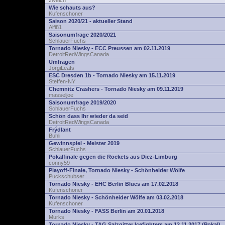
zwelch
Wie schauts aus?
Kufenschoner
Saison 2020/21 - aktueller Stand
Alfi81
Saisonumfrage 2020/2021
SchlauerFuchs
Tornado Niesky - ECC Preussen am 02.11.2019
DetroitRedWingsCanada
Umfragen
JörgiLeafs
ESC Dresden 1b - Tornado Niesky am 15.11.2019
Steffen-NY
Chemnitz Crashers - Tornado Niesky am 09.11.2019
masseljoe
Saisonumfrage 2019/2020
SchlauerFuchs
Schön dass Ihr wieder da seid
DetroitRedWingsCanada
Frýdlant
Buhli
Gewinnspiel - Meister 2019
SchlauerFuchs
Pokalfinale gegen die Rockets aus Diez-Limburg
conny59
Playoff-Finale, Tornado Niesky - Schönheider Wölfe
Puckschubser
Tornado Niesky - EHC Berlin Blues am 17.02.2018
Kufenschoner
Tornado Niesky - Schönheider Wölfe am 03.02.2018
Kufenschoner
Tornado Niesky - FASS Berlin am 20.01.2018
Murks
Tornado Niesky - TAG Salzgitter Icefighters am 12.11.2017 (Pokal)