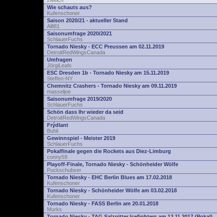
zwelch
Wie schauts aus?
Kufenschoner
Saison 2020/21 - aktueller Stand
Alfi81
Saisonumfrage 2020/2021
SchlauerFuchs
Tornado Niesky - ECC Preussen am 02.11.2019
DetroitRedWingsCanada
Umfragen
JörgiLeafs
ESC Dresden 1b - Tornado Niesky am 15.11.2019
Steffen-NY
Chemnitz Crashers - Tornado Niesky am 09.11.2019
masseljoe
Saisonumfrage 2019/2020
SchlauerFuchs
Schön dass Ihr wieder da seid
DetroitRedWingsCanada
Frýdlant
Buhli
Gewinnspiel - Meister 2019
SchlauerFuchs
Pokalfinale gegen die Rockets aus Diez-Limburg
conny59
Playoff-Finale, Tornado Niesky - Schönheider Wölfe
Puckschubser
Tornado Niesky - EHC Berlin Blues am 17.02.2018
Kufenschoner
Tornado Niesky - Schönheider Wölfe am 03.02.2018
Kufenschoner
Tornado Niesky - FASS Berlin am 20.01.2018
Murks
Tornado Niesky - TAG Salzgitter Icefighters am 12.11.2017 (Pokal)