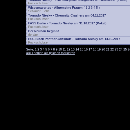
Puckschubser
Wissenswertes - Allgemeine Fragen
(
1
2
3
4
5
)
SchlauerFuchs
Tornado Niesky - Chemnitz Crashers am 04.11.2017
Puckschubser
FASS Berlin - Tornado Niesky am 31.10.2017 (Pokal)
Puckschubser
Der Neubau beginnt
deralte
ESC Black Panther Jonsdorf - Tornado Niesky am 14.10.2017
Puckschubser
Seite:
1
2
3
4
5
6
7
8
9
10
11
12
13
14
15
16
17
18
19
20
21
22
23
24
25
2
alle Themen als gelesen markieren