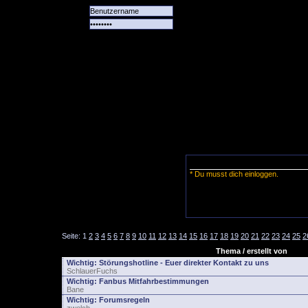
Alle
Das
Forum
Spiele
Team
alle
Tore
* Du musst dich einloggen.
Seite:
1
2
3
4
5
6
7
8
9
10
11
12
13
14
15
16
17
18
19
20
21
22
23
24
25
2
Thema / erstellt von
Wichtig:
Störungshotline - Euer direkter Kontakt zu uns
SchlauerFuchs
Wichtig:
Fanbus Mitfahrbestimmungen
Bane
Wichtig:
Forumsregeln