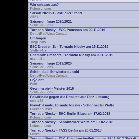
zwelch
Wie schauts aus?
Kufenschoner
Saison 2020/21 - aktueller Stand
Alfi81
Saisonumfrage 2020/2021
SchlauerFuchs
Tornado Niesky - ECC Preussen am 02.11.2019
DetroitRedWingsCanada
Umfragen
JörgiLeafs
ESC Dresden 1b - Tornado Niesky am 15.11.2019
Steffen-NY
Chemnitz Crashers - Tornado Niesky am 09.11.2019
masseljoe
Saisonumfrage 2019/2020
SchlauerFuchs
Schön dass Ihr wieder da seid
DetroitRedWingsCanada
Frýdlant
Buhli
Gewinnspiel - Meister 2019
SchlauerFuchs
Pokalfinale gegen die Rockets aus Diez-Limburg
conny59
Playoff-Finale, Tornado Niesky - Schönheider Wölfe
Puckschubser
Tornado Niesky - EHC Berlin Blues am 17.02.2018
Kufenschoner
Tornado Niesky - Schönheider Wölfe am 03.02.2018
Kufenschoner
Tornado Niesky - FASS Berlin am 20.01.2018
Murks
Tornado Niesky - TAG Salzgitter Icefighters am 12.11.2017 (Pokal)