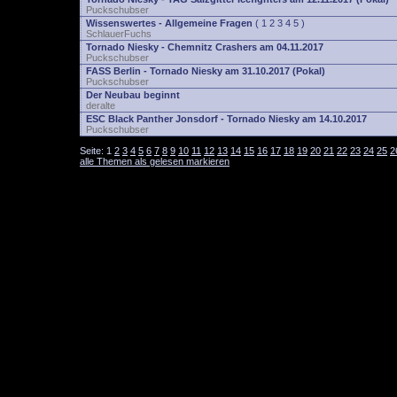
Puckschubser
Wissenswertes - Allgemeine Fragen
(
1
2
3
4
5
)
SchlauerFuchs
Tornado Niesky - Chemnitz Crashers am 04.11.2017
Puckschubser
FASS Berlin - Tornado Niesky am 31.10.2017 (Pokal)
Puckschubser
Der Neubau beginnt
deralte
ESC Black Panther Jonsdorf - Tornado Niesky am 14.10.2017
Puckschubser
Seite:
1
2
3
4
5
6
7
8
9
10
11
12
13
14
15
16
17
18
19
20
21
22
23
24
25
2
alle Themen als gelesen markieren