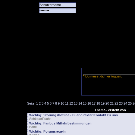
Alle
Das
Forum
Spiele
Team
alle
Tore
* Du musst dich einloggen.
Seite:
1
2
3
4
5
6
7
8
9
10
11
12
13
14
15
16
17
18
19
20
21
22
23
24
25
2
Thema / erstellt von
Wichtig:
Störungshotline - Euer direkter Kontakt zu uns
SchlauerFuchs
Wichtig:
Fanbus Mitfahrbestimmungen
Bane
Wichtig:
Forumsregeln