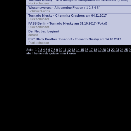
Puckschubser
Wissenswertes - Allgemeine Fragen
(
1
2
3
4
5
)
SchlauerFuchs
Tornado Niesky - Chemnitz Crashers am 04.11.2017
Puckschubser
FASS Berlin - Tornado Niesky am 31.10.2017 (Pokal)
Puckschubser
Der Neubau beginnt
deralte
ESC Black Panther Jonsdorf - Tornado Niesky am 14.10.2017
Puckschubser
Seite:
1
2
3
4
5
6
7
8
9
10
11
12
13
14
15
16
17
18
19
20
21
22
23
24
25
2
alle Themen als gelesen markieren