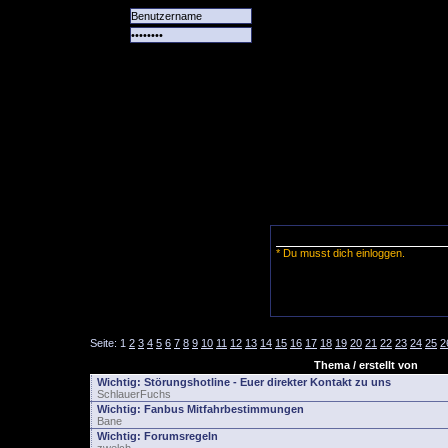
Alle
Das
Forum
Spiele
Team
alle
Tore
* Du musst dich einloggen.
Seite:
1
2
3
4
5
6
7
8
9
10
11
12
13
14
15
16
17
18
19
20
21
22
23
24
25
2
Thema / erstellt von
Wichtig:
Störungshotline - Euer direkter Kontakt zu uns
SchlauerFuchs
Wichtig:
Fanbus Mitfahrbestimmungen
Bane
Wichtig:
Forumsregeln