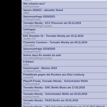
zwelch
Wie schauts aus?
Kufenschoner
Saison 2020/21 - aktueller Stand
Alfi81
Saisonumfrage 2020/2021
SchlauerFuchs
Tornado Niesky - ECC Preussen am 02.11.2019
DetroitRedWingsCanada
Umfragen
JörgiLeafs
ESC Dresden 1b - Tornado Niesky am 15.11.2019
Steffen-NY
Chemnitz Crashers - Tornado Niesky am 09.11.2019
masseljoe
Saisonumfrage 2019/2020
SchlauerFuchs
Schön dass Ihr wieder da seid
DetroitRedWingsCanada
Frýdlant
Buhli
Gewinnspiel - Meister 2019
SchlauerFuchs
Pokalfinale gegen die Rockets aus Diez-Limburg
conny59
Playoff-Finale, Tornado Niesky - Schönheider Wölfe
Puckschubser
Tornado Niesky - EHC Berlin Blues am 17.02.2018
Kufenschoner
Tornado Niesky - Schönheider Wölfe am 03.02.2018
Kufenschoner
Tornado Niesky - FASS Berlin am 20.01.2018
Murks
Tornado Niesky - TAG Salzgitter Icefighters am 12.11.2017 (Pokal)