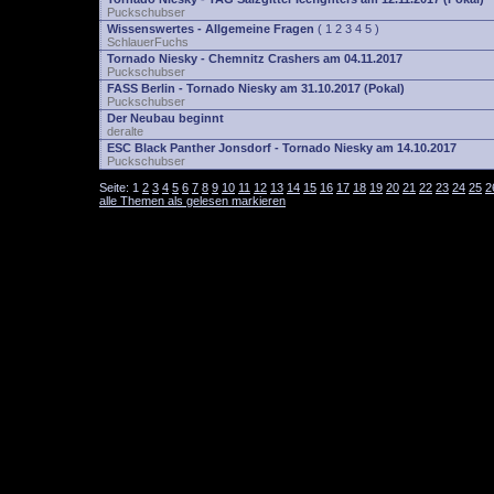
Puckschubser
Wissenswertes - Allgemeine Fragen
(
1
2
3
4
5
)
SchlauerFuchs
Tornado Niesky - Chemnitz Crashers am 04.11.2017
Puckschubser
FASS Berlin - Tornado Niesky am 31.10.2017 (Pokal)
Puckschubser
Der Neubau beginnt
deralte
ESC Black Panther Jonsdorf - Tornado Niesky am 14.10.2017
Puckschubser
Seite:
1
2
3
4
5
6
7
8
9
10
11
12
13
14
15
16
17
18
19
20
21
22
23
24
25
2
alle Themen als gelesen markieren