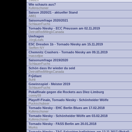
zwelch
Wie schauts aus?
Kufenschoner
Saison 2020/21 - aktueller Stand
Alfi81
Saisonumfrage 2020/2021
SchlauerFuchs
Tornado Niesky - ECC Preussen am 02.11.2019
DetroitRedWingsCanada
Umfragen
JörgiLeafs
ESC Dresden 1b - Tornado Niesky am 15.11.2019
Steffen-NY
Chemnitz Crashers - Tornado Niesky am 09.11.2019
masseljoe
Saisonumfrage 2019/2020
SchlauerFuchs
Schön dass Ihr wieder da seid
DetroitRedWingsCanada
Frýdlant
Buhli
Gewinnspiel - Meister 2019
SchlauerFuchs
Pokalfinale gegen die Rockets aus Diez-Limburg
conny59
Playoff-Finale, Tornado Niesky - Schönheider Wölfe
Puckschubser
Tornado Niesky - EHC Berlin Blues am 17.02.2018
Kufenschoner
Tornado Niesky - Schönheider Wölfe am 03.02.2018
Kufenschoner
Tornado Niesky - FASS Berlin am 20.01.2018
Murks
Tornado Niesky - TAG Salzgitter Icefighters am 12.11.2017 (Pokal)