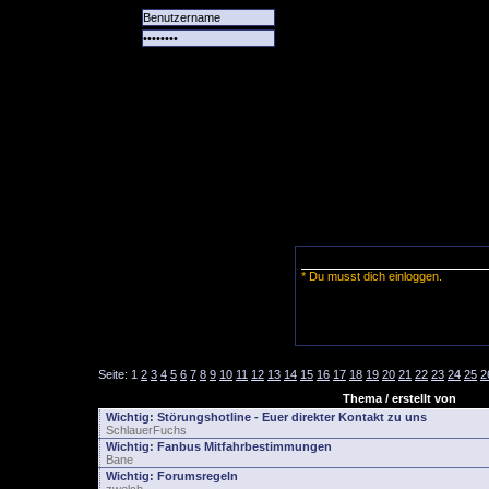
Alle
Das
Forum
Spiele
Team
alle
Tore
* Du musst dich einloggen.
Seite:
1
2
3
4
5
6
7
8
9
10
11
12
13
14
15
16
17
18
19
20
21
22
23
24
25
2
Thema / erstellt von
Wichtig:
Störungshotline - Euer direkter Kontakt zu uns
SchlauerFuchs
Wichtig:
Fanbus Mitfahrbestimmungen
Bane
Wichtig:
Forumsregeln