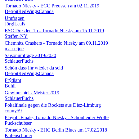
Tornado Niesky - ECC Preussen am 02.11.2019
DetroitRedWingsCanada
Umfragen
JörgiLeafs
ESC Dresden 1b - Tornado Niesky am 15.11.2019
Steffen-NY
Chemnitz Crashers - Tornado Niesky am 09.11.2019
masseljoe
Saisonumfrage 2019/2020
SchlauerFuchs
Schön dass Ihr wieder da seid
DetroitRedWingsCanada
Frýdlant
Buhli
Gewinnspiel - Meister 2019
SchlauerFuchs
Pokalfinale gegen die Rockets aus Diez-Limburg
conny59
Playoff-Finale, Tornado Niesky - Schönheider Wölfe
Puckschubser
Tornado Niesky - EHC Berlin Blues am 17.02.2018
Kufenschoner