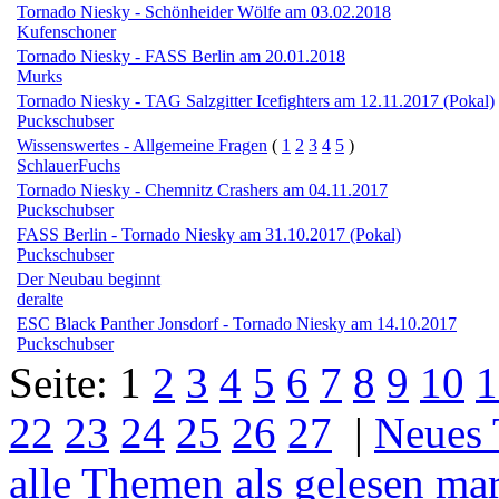
Tornado Niesky - Schönheider Wölfe am 03.02.2018
Kufenschoner
Tornado Niesky - FASS Berlin am 20.01.2018
Murks
Tornado Niesky - TAG Salzgitter Icefighters am 12.11.2017 (Pokal)
Puckschubser
Wissenswertes - Allgemeine Fragen
(
1
2
3
4
5
)
SchlauerFuchs
Tornado Niesky - Chemnitz Crashers am 04.11.2017
Puckschubser
FASS Berlin - Tornado Niesky am 31.10.2017 (Pokal)
Puckschubser
Der Neubau beginnt
deralte
ESC Black Panther Jonsdorf - Tornado Niesky am 14.10.2017
Puckschubser
Seite:
1
2
3
4
5
6
7
8
9
10
1
22
23
24
25
26
27
|
Neues
alle Themen als gelesen ma