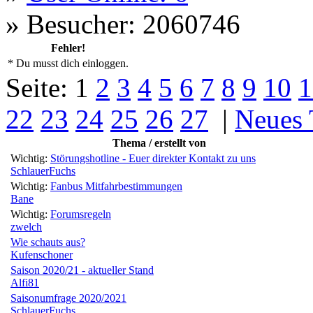
»
Besucher: 2060746
Fehler!
* Du musst dich einloggen.
Seite:
1
2
3
4
5
6
7
8
9
10
1
22
23
24
25
26
27
|
Neues
Thema / erstellt von
Wichtig:
Störungshotline - Euer direkter Kontakt zu uns
SchlauerFuchs
Wichtig:
Fanbus Mitfahrbestimmungen
Bane
Wichtig:
Forumsregeln
zwelch
Wie schauts aus?
Kufenschoner
Saison 2020/21 - aktueller Stand
Alfi81
Saisonumfrage 2020/2021
SchlauerFuchs