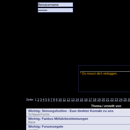
Alle
Das
Forum
Spiele
Team
alle
Tore
* Du musst dich einloggen.
Seite:
1
2
3
4
5
6
7
8
9
10
11
12
13
14
15
16
17
18
19
20
21
22
23
24
25
2
Thema / erstellt von
Wichtig:
Störungshotline - Euer direkter Kontakt zu uns
SchlauerFuchs
Wichtig:
Fanbus Mitfahrbestimmungen
Bane
Wichtig:
Forumsregeln