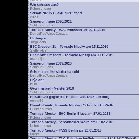
zwelch
Wie schauts aus?
Kufenschoner
Saison 2020/21 - aktueller Stand
Alfi81
Saisonumfrage 2020/2021
SchlauerFuchs
Tornado Niesky - ECC Preussen am 02.11.2019
DetroitRedWingsCanada
Umfragen
JörgiLeafs
ESC Dresden 1b - Tornado Niesky am 15.11.2019
Steffen-NY
Chemnitz Crashers - Tornado Niesky am 09.11.2019
masseljoe
Saisonumfrage 2019/2020
SchlauerFuchs
Schön dass Ihr wieder da seid
DetroitRedWingsCanada
Frýdlant
Buhli
Gewinnspiel - Meister 2019
SchlauerFuchs
Pokalfinale gegen die Rockets aus Diez-Limburg
conny59
Playoff-Finale, Tornado Niesky - Schönheider Wölfe
Puckschubser
Tornado Niesky - EHC Berlin Blues am 17.02.2018
Kufenschoner
Tornado Niesky - Schönheider Wölfe am 03.02.2018
Kufenschoner
Tornado Niesky - FASS Berlin am 20.01.2018
Murks
Tornado Niesky - TAG Salzgitter Icefighters am 12.11.2017 (Pokal)