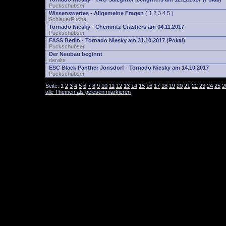
Puckschubser
Wissenswertes - Allgemeine Fragen
(
1
2
3
4
5
)
SchlauerFuchs
Tornado Niesky - Chemnitz Crashers am 04.11.2017
Puckschubser
FASS Berlin - Tornado Niesky am 31.10.2017 (Pokal)
Puckschubser
Der Neubau beginnt
deralte
ESC Black Panther Jonsdorf - Tornado Niesky am 14.10.2017
Puckschubser
Seite:
1
2
3
4
5
6
7
8
9
10
11
12
13
14
15
16
17
18
19
20
21
22
23
24
25
2
alle Themen als gelesen markieren