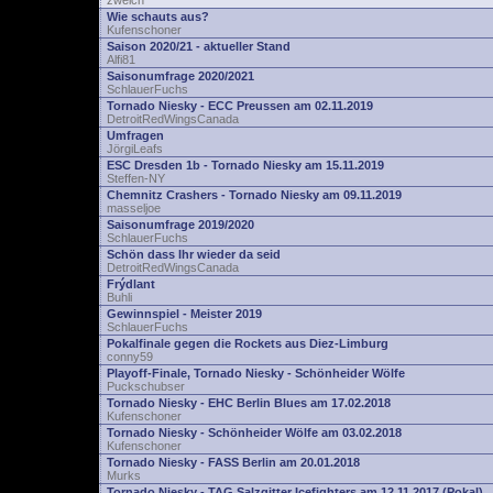
zwelch
Wie schauts aus?
Kufenschoner
Saison 2020/21 - aktueller Stand
Alfi81
Saisonumfrage 2020/2021
SchlauerFuchs
Tornado Niesky - ECC Preussen am 02.11.2019
DetroitRedWingsCanada
Umfragen
JörgiLeafs
ESC Dresden 1b - Tornado Niesky am 15.11.2019
Steffen-NY
Chemnitz Crashers - Tornado Niesky am 09.11.2019
masseljoe
Saisonumfrage 2019/2020
SchlauerFuchs
Schön dass Ihr wieder da seid
DetroitRedWingsCanada
Frýdlant
Buhli
Gewinnspiel - Meister 2019
SchlauerFuchs
Pokalfinale gegen die Rockets aus Diez-Limburg
conny59
Playoff-Finale, Tornado Niesky - Schönheider Wölfe
Puckschubser
Tornado Niesky - EHC Berlin Blues am 17.02.2018
Kufenschoner
Tornado Niesky - Schönheider Wölfe am 03.02.2018
Kufenschoner
Tornado Niesky - FASS Berlin am 20.01.2018
Murks
Tornado Niesky - TAG Salzgitter Icefighters am 12.11.2017 (Pokal)