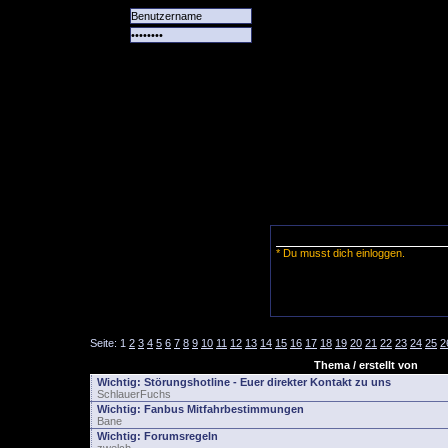
Alle
Das
Forum
Spiele
Team
alle
Tore
* Du musst dich einloggen.
Seite:
1
2
3
4
5
6
7
8
9
10
11
12
13
14
15
16
17
18
19
20
21
22
23
24
25
2
Thema / erstellt von
Wichtig:
Störungshotline - Euer direkter Kontakt zu uns
SchlauerFuchs
Wichtig:
Fanbus Mitfahrbestimmungen
Bane
Wichtig:
Forumsregeln