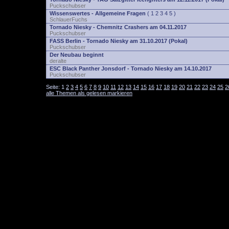
Puckschubser
Wissenswertes - Allgemeine Fragen
(
1
2
3
4
5
)
SchlauerFuchs
Tornado Niesky - Chemnitz Crashers am 04.11.2017
Puckschubser
FASS Berlin - Tornado Niesky am 31.10.2017 (Pokal)
Puckschubser
Der Neubau beginnt
deralte
ESC Black Panther Jonsdorf - Tornado Niesky am 14.10.2017
Puckschubser
Seite:
1
2
3
4
5
6
7
8
9
10
11
12
13
14
15
16
17
18
19
20
21
22
23
24
25
2
alle Themen als gelesen markieren