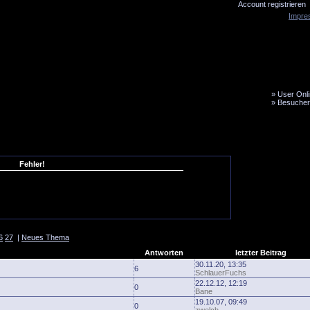
Account registrieren
Impre
»
User Onli
»
Besucher
LiveTicker
Media
Fanbus
Fehler!
6
27
|
Neues Thema
Antworten
letzter Beitrag
30.11.20, 13:35
6
SchlauerFuchs
22.12.12, 12:19
0
Bane
19.10.07, 09:49
0