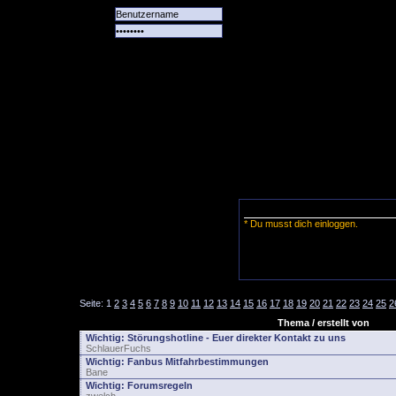
Alle
Das
Forum
Spiele
Team
alle
Tore
* Du musst dich einloggen.
Seite:
1
2
3
4
5
6
7
8
9
10
11
12
13
14
15
16
17
18
19
20
21
22
23
24
25
2
Thema / erstellt von
Wichtig:
Störungshotline - Euer direkter Kontakt zu uns
SchlauerFuchs
Wichtig:
Fanbus Mitfahrbestimmungen
Bane
Wichtig:
Forumsregeln