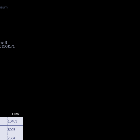
ssum
Tornado
Niesky
ne: 5
: 2061171
Hits
10483
5007
7584