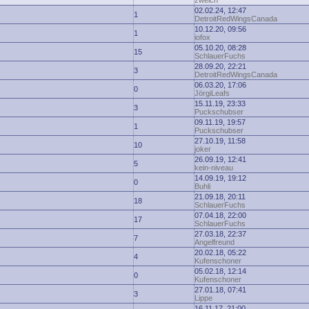
zwelch
02.02.24, 12:47
1
DetroitRedWingsCanada
10.12.20, 09:56
1
iofox
05.10.20, 08:28
15
SchlauerFuchs
28.09.20, 22:21
3
DetroitRedWingsCanada
06.03.20, 17:06
0
JörgiLeafs
15.11.19, 23:33
3
Puckschubser
09.11.19, 19:57
1
Puckschubser
27.10.19, 11:58
10
joker
26.09.19, 12:41
5
kein-niveau
14.09.19, 19:12
0
Buhli
21.09.18, 20:11
18
SchlauerFuchs
07.04.18, 22:00
17
SchlauerFuchs
27.03.18, 22:37
7
Angelfreund
20.02.18, 05:22
4
Kufenschoner
05.02.18, 12:14
0
Kufenschoner
27.01.18, 07:41
3
Lippe
16.11.17, 21:00