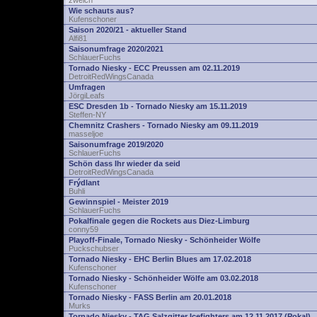
zwelch
Wie schauts aus?
Kufenschoner
Saison 2020/21 - aktueller Stand
Alfi81
Saisonumfrage 2020/2021
SchlauerFuchs
Tornado Niesky - ECC Preussen am 02.11.2019
DetroitRedWingsCanada
Umfragen
JörgiLeafs
ESC Dresden 1b - Tornado Niesky am 15.11.2019
Steffen-NY
Chemnitz Crashers - Tornado Niesky am 09.11.2019
masseljoe
Saisonumfrage 2019/2020
SchlauerFuchs
Schön dass Ihr wieder da seid
DetroitRedWingsCanada
Frýdlant
Buhli
Gewinnspiel - Meister 2019
SchlauerFuchs
Pokalfinale gegen die Rockets aus Diez-Limburg
conny59
Playoff-Finale, Tornado Niesky - Schönheider Wölfe
Puckschubser
Tornado Niesky - EHC Berlin Blues am 17.02.2018
Kufenschoner
Tornado Niesky - Schönheider Wölfe am 03.02.2018
Kufenschoner
Tornado Niesky - FASS Berlin am 20.01.2018
Murks
Tornado Niesky - TAG Salzgitter Icefighters am 12.11.2017 (Pokal)