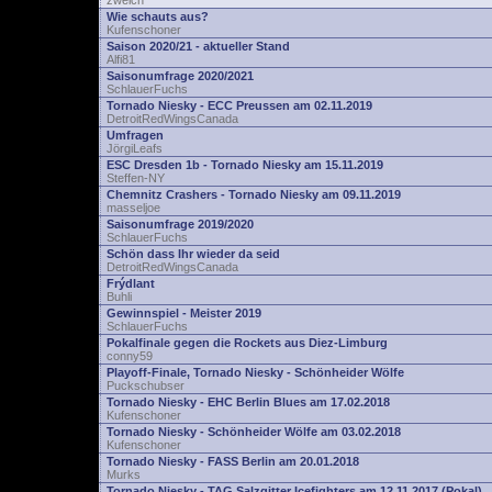
zwelch
Wie schauts aus?
Kufenschoner
Saison 2020/21 - aktueller Stand
Alfi81
Saisonumfrage 2020/2021
SchlauerFuchs
Tornado Niesky - ECC Preussen am 02.11.2019
DetroitRedWingsCanada
Umfragen
JörgiLeafs
ESC Dresden 1b - Tornado Niesky am 15.11.2019
Steffen-NY
Chemnitz Crashers - Tornado Niesky am 09.11.2019
masseljoe
Saisonumfrage 2019/2020
SchlauerFuchs
Schön dass Ihr wieder da seid
DetroitRedWingsCanada
Frýdlant
Buhli
Gewinnspiel - Meister 2019
SchlauerFuchs
Pokalfinale gegen die Rockets aus Diez-Limburg
conny59
Playoff-Finale, Tornado Niesky - Schönheider Wölfe
Puckschubser
Tornado Niesky - EHC Berlin Blues am 17.02.2018
Kufenschoner
Tornado Niesky - Schönheider Wölfe am 03.02.2018
Kufenschoner
Tornado Niesky - FASS Berlin am 20.01.2018
Murks
Tornado Niesky - TAG Salzgitter Icefighters am 12.11.2017 (Pokal)