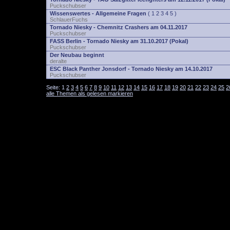
Puckschubser
Wissenswertes - Allgemeine Fragen
(
1
2
3
4
5
)
SchlauerFuchs
Tornado Niesky - Chemnitz Crashers am 04.11.2017
Puckschubser
FASS Berlin - Tornado Niesky am 31.10.2017 (Pokal)
Puckschubser
Der Neubau beginnt
deralte
ESC Black Panther Jonsdorf - Tornado Niesky am 14.10.2017
Puckschubser
Seite:
1
2
3
4
5
6
7
8
9
10
11
12
13
14
15
16
17
18
19
20
21
22
23
24
25
2
alle Themen als gelesen markieren