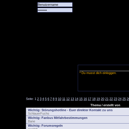
Alle
Das
Forum
Spiele
Team
alle
Tore
* Du musst dich einloggen.
Seite:
1
2
3
4
5
6
7
8
9
10
11
12
13
14
15
16
17
18
19
20
21
22
23
24
25
2
Thema / erstellt von
Wichtig:
Störungshotline - Euer direkter Kontakt zu uns
SchlauerFuchs
Wichtig:
Fanbus Mitfahrbestimmungen
Bane
Wichtig:
Forumsregeln