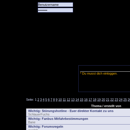
Alle
Das
Forum
Spiele
Team
alle
Tore
* Du musst dich einloggen.
Seite:
1
2
3
4
5
6
7
8
9
10
11
12
13
14
15
16
17
18
19
20
21
22
23
24
25
2
Thema / erstellt von
Wichtig:
Störungshotline - Euer direkter Kontakt zu uns
SchlauerFuchs
Wichtig:
Fanbus Mitfahrbestimmungen
Bane
Wichtig:
Forumsregeln