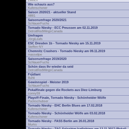
zwelch
Wie schauts aus?
Kufenschoner
Saison 2020/21 - aktueller Stand
Alfi81
Saisonumfrage 2020/2021
SchlauerFuchs
Tornado Niesky - ECC Preussen am 02.11.2019
DetroitRedWingsCanada
Umfragen
JörgiLeafs
ESC Dresden 1b - Tornado Niesky am 15.11.2019
Steffen-NY
Chemnitz Crashers - Tornado Niesky am 09.11.2019
masseljoe
Saisonumfrage 2019/2020
SchlauerFuchs
Schön dass Ihr wieder da seid
DetroitRedWingsCanada
Frýdlant
Buhli
Gewinnspiel - Meister 2019
SchlauerFuchs
Pokalfinale gegen die Rockets aus Diez-Limburg
conny59
Playoff-Finale, Tornado Niesky - Schönheider Wölfe
Puckschubser
Tornado Niesky - EHC Berlin Blues am 17.02.2018
Kufenschoner
Tornado Niesky - Schönheider Wölfe am 03.02.2018
Kufenschoner
Tornado Niesky - FASS Berlin am 20.01.2018
Murks
Tornado Niesky - TAG Salzgitter Icefighters am 12.11.2017 (Pokal)