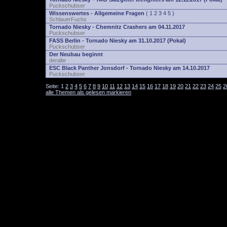
Puckschubser
Wissenswertes - Allgemeine Fragen
(
1
2
3
4
5
)
SchlauerFuchs
Tornado Niesky - Chemnitz Crashers am 04.11.2017
Puckschubser
FASS Berlin - Tornado Niesky am 31.10.2017 (Pokal)
Puckschubser
Der Neubau beginnt
deralte
ESC Black Panther Jonsdorf - Tornado Niesky am 14.10.2017
Puckschubser
Seite:
1
2
3
4
5
6
7
8
9
10
11
12
13
14
15
16
17
18
19
20
21
22
23
24
25
2
alle Themen als gelesen markieren