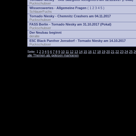
Puckschubser
Wissenswertes - Allgemeine Fragen
(
1
2
3
4
5
)
SchlauerFuchs
Tornado Niesky - Chemnitz Crashers am 04.11.2017
Puckschubser
FASS Berlin - Tornado Niesky am 31.10.2017 (Pokal)
Puckschubser
Der Neubau beginnt
deralte
ESC Black Panther Jonsdorf - Tornado Niesky am 14.10.2017
Puckschubser
Seite:
1
2
3
4
5
6
7
8
9
10
11
12
13
14
15
16
17
18
19
20
21
22
23
24
25
2
alle Themen als gelesen markieren