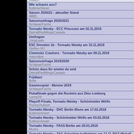
zwelch
Wie schauts aus?
Kufenschoner
Saison 2020/21 - aktueller Stand
Alfi81
Saisonumfrage 2020/2021
SchlauerFuchs
Tornado Niesky - ECC Preussen am 02.11.2019
DetroitRedWingsCanada
Umfragen
JörgiLeafs
ESC Dresden 1b - Tornado Niesky am 15.11.2019
Steffen-NY
Chemnitz Crashers - Tornado Niesky am 09.11.2019
masseljoe
Saisonumfrage 2019/2020
SchlauerFuchs
Schön dass Ihr wieder da seid
DetroitRedWingsCanada
Frýdlant
Buhli
Gewinnspiel - Meister 2019
SchlauerFuchs
Pokalfinale gegen die Rockets aus Diez-Limburg
conny59
Playoff-Finale, Tornado Niesky - Schönheider Wölfe
Puckschubser
Tornado Niesky - EHC Berlin Blues am 17.02.2018
Kufenschoner
Tornado Niesky - Schönheider Wölfe am 03.02.2018
Kufenschoner
Tornado Niesky - FASS Berlin am 20.01.2018
Murks
Tornado Niesky - TAG Salzgitter Icefighters am 12.11.2017 (Pokal)