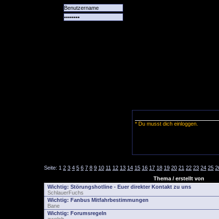
Alle
Das
Forum
Spiele
Team
alle
Tore
* Du musst dich einloggen.
Seite:
1
2
3
4
5
6
7
8
9
10
11
12
13
14
15
16
17
18
19
20
21
22
23
24
25
2
Thema / erstellt von
Wichtig:
Störungshotline - Euer direkter Kontakt zu uns
SchlauerFuchs
Wichtig:
Fanbus Mitfahrbestimmungen
Bane
Wichtig:
Forumsregeln