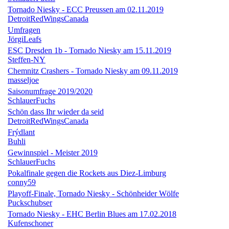
Tornado Niesky - ECC Preussen am 02.11.2019
DetroitRedWingsCanada
Umfragen
JörgiLeafs
ESC Dresden 1b - Tornado Niesky am 15.11.2019
Steffen-NY
Chemnitz Crashers - Tornado Niesky am 09.11.2019
masseljoe
Saisonumfrage 2019/2020
SchlauerFuchs
Schön dass Ihr wieder da seid
DetroitRedWingsCanada
Frýdlant
Buhli
Gewinnspiel - Meister 2019
SchlauerFuchs
Pokalfinale gegen die Rockets aus Diez-Limburg
conny59
Playoff-Finale, Tornado Niesky - Schönheider Wölfe
Puckschubser
Tornado Niesky - EHC Berlin Blues am 17.02.2018
Kufenschoner