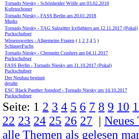
Tornado Niesky - Schönheider Wölfe am 03.02.2018
Kufenschoner
Tornado Niesky - FASS Berlin am 20.01.2018
Murks
Tornado Niesky - TAG Salzgitter Icefighters am 12.11.2017 (Pokal)
Puckschubser
Wissenswertes - Allgemeine Fragen
(
1
2
3
4
5
)
SchlauerFuchs
Tornado Niesky - Chemnitz Crashers am 04.11.2017
Puckschubser
FASS Berlin - Tornado Niesky am 31.10.2017 (Pokal)
Puckschubser
Der Neubau beginnt
deralte
ESC Black Panther Jonsdorf - Tornado Niesky am 14.10.2017
Puckschubser
Seite:
1
2
3
4
5
6
7
8
9
10
1
22
23
24
25
26
27
|
Neues
alle Themen als gelesen ma