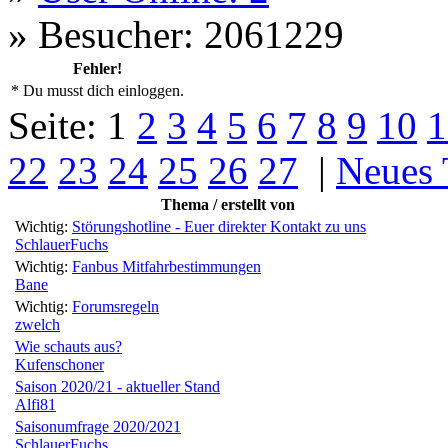
»
Besucher: 2061229
Fehler!
* Du musst dich einloggen.
Seite:
1
2
3
4
5
6
7
8
9
10
1
22
23
24
25
26
27
|
Neues
Thema / erstellt von
Wichtig:
Störungshotline - Euer direkter Kontakt zu uns
SchlauerFuchs
Wichtig:
Fanbus Mitfahrbestimmungen
Bane
Wichtig:
Forumsregeln
zwelch
Wie schauts aus?
Kufenschoner
Saison 2020/21 - aktueller Stand
Alfi81
Saisonumfrage 2020/2021
SchlauerFuchs