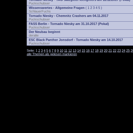
Puckschubser
Wissenswertes - Allgemeine Fragen
(
1
2
3
4
5
)
SchlauerFuchs
Tornado Niesky - Chemnitz Crashers am 04.11.2017
Puckschubser
FASS Berlin - Tornado Niesky am 31.10.2017 (Pokal)
Puckschubser
Der Neubau beginnt
deralte
ESC Black Panther Jonsdorf - Tornado Niesky am 14.10.2017
Puckschubser
Seite:
1
2
3
4
5
6
7
8
9
10
11
12
13
14
15
16
17
18
19
20
21
22
23
24
25
2
alle Themen als gelesen markieren