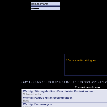
Alle
Das
Forum
Spiele
Team
alle
Tore
* Du musst dich einloggen.
Seite:
1
2
3
4
5
6
7
8
9
10
11
12
13
14
15
16
17
18
19
20
21
22
23
24
25
2
Thema / erstellt von
Wichtig:
Störungshotline - Euer direkter Kontakt zu uns
SchlauerFuchs
Wichtig:
Fanbus Mitfahrbestimmungen
Bane
Wichtig:
Forumsregeln