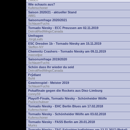
zwelch
Wie schauts aus?
Kufenschoner
Saison 2020/21 - aktueller Stand
Alfi81
Saisonumfrage 2020/2021
SchlauerFuchs
Tornado Niesky - ECC Preussen am 02.11.2019
DetroitRedWingsCanada
Umfragen
JörgiLeafs
ESC Dresden 1b - Tornado Niesky am 15.11.2019
Steffen-NY
Chemnitz Crashers - Tornado Niesky am 09.11.2019
masseljoe
Saisonumfrage 2019/2020
SchlauerFuchs
Schön dass Ihr wieder da seid
DetroitRedWingsCanada
Frýdlant
Buhli
Gewinnspiel - Meister 2019
SchlauerFuchs
Pokalfinale gegen die Rockets aus Diez-Limburg
conny59
Playoff-Finale, Tornado Niesky - Schönheider Wölfe
Puckschubser
Tornado Niesky - EHC Berlin Blues am 17.02.2018
Kufenschoner
Tornado Niesky - Schönheider Wölfe am 03.02.2018
Kufenschoner
Tornado Niesky - FASS Berlin am 20.01.2018
Murks
Tornado Niesky - TAG Salzgitter Icefighters am 12.11.2017 (Pokal)