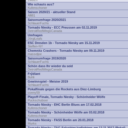
zwelch
Wie schauts aus?
Kufenschoner
Saison 2020/21 - aktueller Stand
Alfi81
Saisonumfrage 2020/2021
SchlauerFuchs
Tornado Niesky - ECC Preussen am 02.11.2019
DetroitRedWingsCanada
Umfragen
JörgiLeafs
ESC Dresden 1b - Tornado Niesky am 15.11.2019
Steffen-NY
Chemnitz Crashers - Tornado Niesky am 09.11.2019
masseljoe
Saisonumfrage 2019/2020
SchlauerFuchs
Schön dass Ihr wieder da seid
DetroitRedWingsCanada
Frýdlant
Buhli
Gewinnspiel - Meister 2019
SchlauerFuchs
Pokalfinale gegen die Rockets aus Diez-Limburg
conny59
Playoff-Finale, Tornado Niesky - Schönheider Wölfe
Puckschubser
Tornado Niesky - EHC Berlin Blues am 17.02.2018
Kufenschoner
Tornado Niesky - Schönheider Wölfe am 03.02.2018
Kufenschoner
Tornado Niesky - FASS Berlin am 20.01.2018
Murks
Tornado Niesky - TAG Salzgitter Icefighters am 12.11.2017 (Pokal)