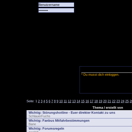
Alle
Das
Forum
Spiele
Team
alle
Tore
* Du musst dich einloggen.
Seite:
1
2
3
4
5
6
7
8
9
10
11
12
13
14
15
16
17
18
19
20
21
22
23
24
25
2
Thema / erstellt von
Wichtig:
Störungshotline - Euer direkter Kontakt zu uns
SchlauerFuchs
Wichtig:
Fanbus Mitfahrbestimmungen
Bane
Wichtig:
Forumsregeln