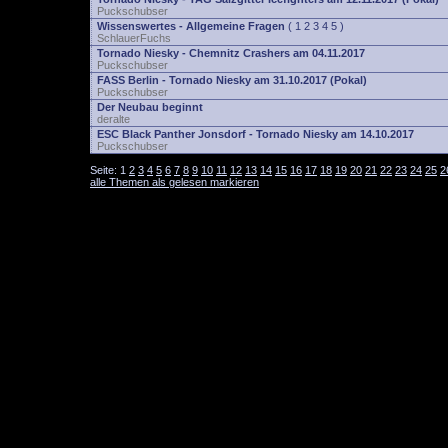
Puckschubser
Wissenswertes - Allgemeine Fragen
(
1
2
3
4
5
)
SchlauerFuchs
Tornado Niesky - Chemnitz Crashers am 04.11.2017
Puckschubser
FASS Berlin - Tornado Niesky am 31.10.2017 (Pokal)
Puckschubser
Der Neubau beginnt
deralte
ESC Black Panther Jonsdorf - Tornado Niesky am 14.10.2017
Puckschubser
Seite:
1
2
3
4
5
6
7
8
9
10
11
12
13
14
15
16
17
18
19
20
21
22
23
24
25
2
alle Themen als gelesen markieren