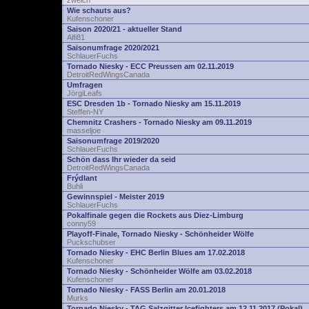
zwelch
Wie schauts aus?
Kufenschoner
Saison 2020/21 - aktueller Stand
Alfi81
Saisonumfrage 2020/2021
SchlauerFuchs
Tornado Niesky - ECC Preussen am 02.11.2019
DetroitRedWingsCanada
Umfragen
JörgiLeafs
ESC Dresden 1b - Tornado Niesky am 15.11.2019
Steffen-NY
Chemnitz Crashers - Tornado Niesky am 09.11.2019
masseljoe
Saisonumfrage 2019/2020
SchlauerFuchs
Schön dass Ihr wieder da seid
DetroitRedWingsCanada
Frýdlant
Buhli
Gewinnspiel - Meister 2019
SchlauerFuchs
Pokalfinale gegen die Rockets aus Diez-Limburg
conny59
Playoff-Finale, Tornado Niesky - Schönheider Wölfe
Puckschubser
Tornado Niesky - EHC Berlin Blues am 17.02.2018
Kufenschoner
Tornado Niesky - Schönheider Wölfe am 03.02.2018
Kufenschoner
Tornado Niesky - FASS Berlin am 20.01.2018
Murks
Tornado Niesky - TAG Salzgitter Icefighters am 12.11.2017 (Pokal)