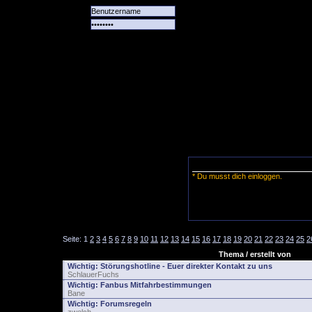
Alle
Das
Forum
Spiele
Team
alle
Tore
* Du musst dich einloggen.
Seite:
1
2
3
4
5
6
7
8
9
10
11
12
13
14
15
16
17
18
19
20
21
22
23
24
25
2
Thema / erstellt von
Wichtig:
Störungshotline - Euer direkter Kontakt zu uns
SchlauerFuchs
Wichtig:
Fanbus Mitfahrbestimmungen
Bane
Wichtig:
Forumsregeln