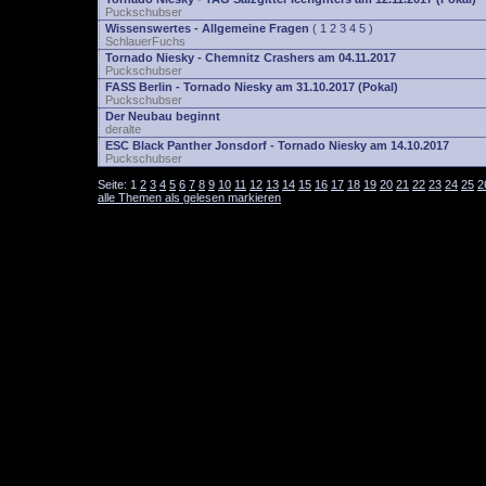
Puckschubser
Wissenswertes - Allgemeine Fragen
(
1
2
3
4
5
)
SchlauerFuchs
Tornado Niesky - Chemnitz Crashers am 04.11.2017
Puckschubser
FASS Berlin - Tornado Niesky am 31.10.2017 (Pokal)
Puckschubser
Der Neubau beginnt
deralte
ESC Black Panther Jonsdorf - Tornado Niesky am 14.10.2017
Puckschubser
Seite:
1
2
3
4
5
6
7
8
9
10
11
12
13
14
15
16
17
18
19
20
21
22
23
24
25
2
alle Themen als gelesen markieren