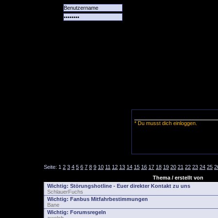
Alle
Das
Forum
Spiele
Team
alle
Tore
* Du musst dich einloggen.
Seite:
1
2
3
4
5
6
7
8
9
10
11
12
13
14
15
16
17
18
19
20
21
22
23
24
25
2
Thema / erstellt von
Wichtig:
Störungshotline - Euer direkter Kontakt zu uns
SchlauerFuchs
Wichtig:
Fanbus Mitfahrbestimmungen
Bane
Wichtig:
Forumsregeln