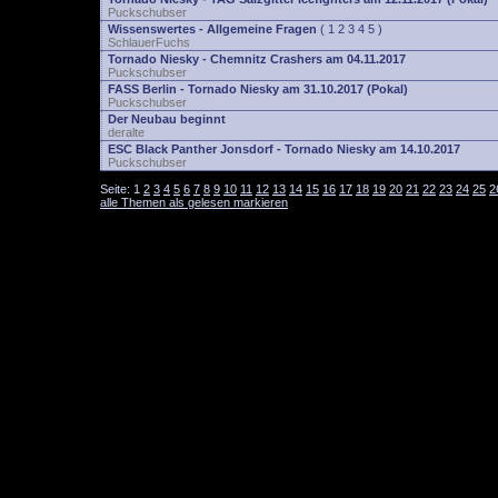
Puckschubser
Wissenswertes - Allgemeine Fragen
(
1
2
3
4
5
)
SchlauerFuchs
Tornado Niesky - Chemnitz Crashers am 04.11.2017
Puckschubser
FASS Berlin - Tornado Niesky am 31.10.2017 (Pokal)
Puckschubser
Der Neubau beginnt
deralte
ESC Black Panther Jonsdorf - Tornado Niesky am 14.10.2017
Puckschubser
Seite:
1
2
3
4
5
6
7
8
9
10
11
12
13
14
15
16
17
18
19
20
21
22
23
24
25
2
alle Themen als gelesen markieren