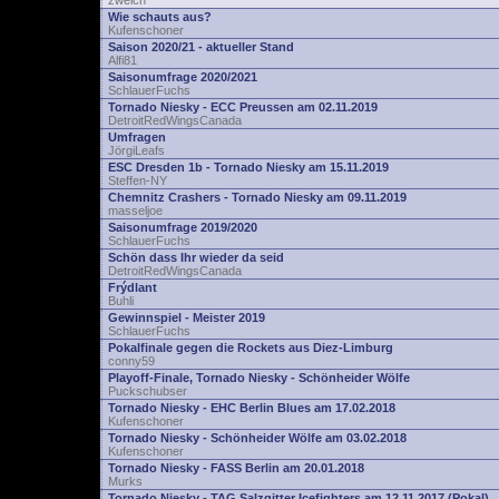
zwelch
Wie schauts aus?
Kufenschoner
Saison 2020/21 - aktueller Stand
Alfi81
Saisonumfrage 2020/2021
SchlauerFuchs
Tornado Niesky - ECC Preussen am 02.11.2019
DetroitRedWingsCanada
Umfragen
JörgiLeafs
ESC Dresden 1b - Tornado Niesky am 15.11.2019
Steffen-NY
Chemnitz Crashers - Tornado Niesky am 09.11.2019
masseljoe
Saisonumfrage 2019/2020
SchlauerFuchs
Schön dass Ihr wieder da seid
DetroitRedWingsCanada
Frýdlant
Buhli
Gewinnspiel - Meister 2019
SchlauerFuchs
Pokalfinale gegen die Rockets aus Diez-Limburg
conny59
Playoff-Finale, Tornado Niesky - Schönheider Wölfe
Puckschubser
Tornado Niesky - EHC Berlin Blues am 17.02.2018
Kufenschoner
Tornado Niesky - Schönheider Wölfe am 03.02.2018
Kufenschoner
Tornado Niesky - FASS Berlin am 20.01.2018
Murks
Tornado Niesky - TAG Salzgitter Icefighters am 12.11.2017 (Pokal)