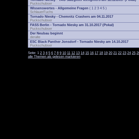
Puckschubser
Wissenswertes - Allgemeine Fragen
(
1
2
3
4
5
)
SchlauerFuchs
Tornado Niesky - Chemnitz Crashers am 04.11.2017
Puckschubser
FASS Berlin - Tornado Niesky am 31.10.2017 (Pokal)
Puckschubser
Der Neubau beginnt
deralte
ESC Black Panther Jonsdorf - Tornado Niesky am 14.10.2017
Puckschubser
Seite:
1
2
3
4
5
6
7
8
9
10
11
12
13
14
15
16
17
18
19
20
21
22
23
24
25
2
alle Themen als gelesen markieren