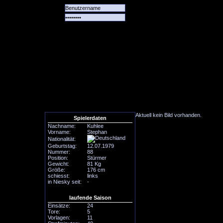
Alle
Das
Forum
Spiele
Team
alle
Tore
Aktuell kein Bild vorhanden.
Spielerdaten
Nachname:
Kuhlee
Vorname:
Stephan
Nationalität:
Geburtstag:
12.07.1979
Nummer:
88
Position:
Stürmer
Gewicht:
81 Kg
Größe:
176 cm
schiesst:
links
in Niesky seit:
-
laufende Saison
Einsätze:
24
Tore:
5
Vorlagen:
11