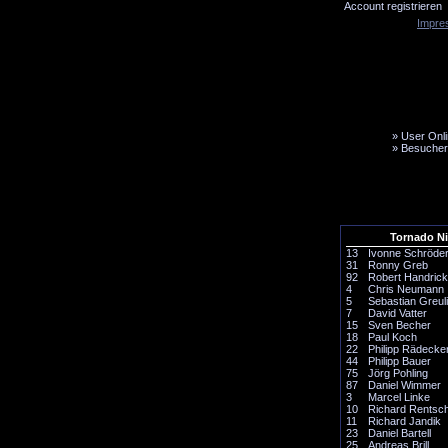
Account registrieren
Impre
»
User Onli
»
Besucher
LiveTicker
Media
Fanbus
Tornado N
13
Ivonne Schröde
31
Ronny Greb
92
Robert Handrick
4
Chris Neumann
5
Sebastian Greul
7
David Vatter
15
Sven Becher
18
Paul Koch
22
Philipp Rädecke
44
Philipp Bauer
75
Jörg Pohling
87
Daniel Wimmer
3
Marcel Linke
10
Richard Rentsc
11
Richard Jandik
23
Daniel Bartell
25
Andreas Brill