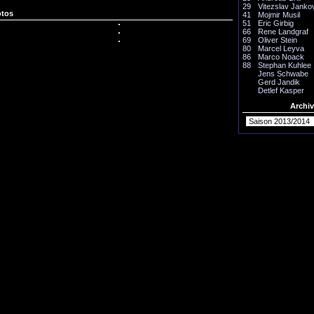
29
Vitezslav Janko
otos
41
Mojmir Musil
51
Eric Girbig
66
Rene Landgraf
69
Oliver Stein
80
Marcel Leyva
86
Marco Noack
88
Stephan Kuhlee
Jens Schwabe
Gerd Jandik
Detlef Kasper
Archiv