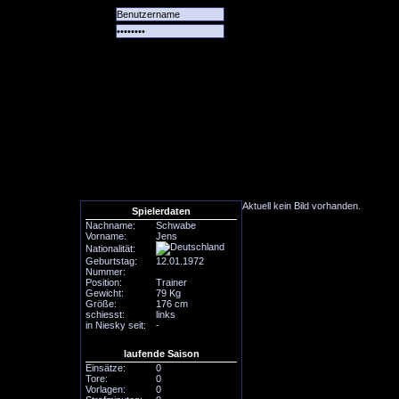
Alle
Das
Forum
Spiele
Team
alle
Tore
Aktuell kein Bild vorhanden.
Spielerdaten
Nachname:
Schwabe
Vorname:
Jens
Nationalität:
Geburtstag:
12.01.1972
Nummer:
Position:
Trainer
Gewicht:
79 Kg
Größe:
176 cm
schiesst:
links
in Niesky seit:
-
laufende Saison
Einsätze:
0
Tore:
0
Vorlagen:
0