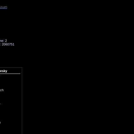
ssum
Tornado
Niesky
ne: 2
: 2060751
iesky
r
ich
r
h