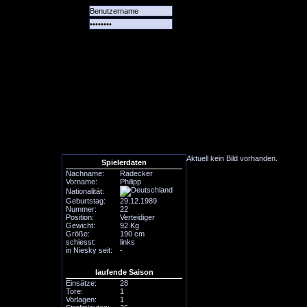
Alle
Das
Forum
Spiele
Team
alle
Tore
Aktuell kein Bild vorhanden.
Spielerdaten
Nachname:
Rädecker
Vorname:
Philipp
Nationalität:
Geburtstag:
29.12.1989
Nummer:
22
Position:
Verteidiger
Gewicht:
92 Kg
Größe:
190 cm
schiesst:
links
in Niesky seit:
-
laufende Saison
Einsätze:
28
Tore:
1
Vorlagen:
1