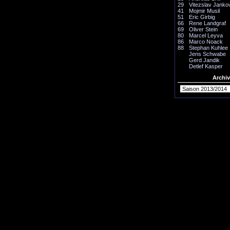
29
Vitezslav Janko
41
Mojmir Musil
51
Eric Girbig
66
Rene Landgraf
69
Oliver Stein
80
Marcel Leyva
86
Marco Noack
88
Stephan Kuhlee
Jens Schwabe
Gerd Jandik
Detlef Kasper
Archiv