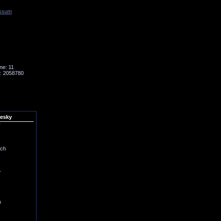
ssum
Tornado
Niesky
ne: 11
: 2058780
iesky
r
ich
r
h