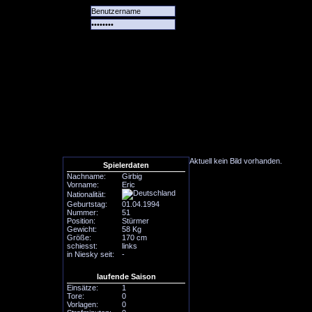
Alle
Das
Forum
Spiele
Team
alle
Tore
Aktuell kein Bild vorhanden.
Spielerdaten
Nachname:
Girbig
Vorname:
Eric
Nationalität:
Geburtstag:
01.04.1994
Nummer:
51
Position:
Stürmer
Gewicht:
58 Kg
Größe:
170 cm
schiesst:
links
in Niesky seit:
-
laufende Saison
Einsätze:
1
Tore:
0
Vorlagen:
0