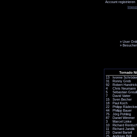
Account registrieren
Impre
»
User Onli
»
Besucher
LiveTicker
Media
Fanbus
Tornado N
13
Ivonne Schröde
31
Ronny Greb
92
Robert Handrick
4
Chris Neumann
5
Sebastian Greul
7
David Vatter
15
Sven Becher
18
Paul Koch
22
Philipp Rädecke
44
Philipp Bauer
75
Jörg Pohling
87
Daniel Wimmer
3
Marcel Linke
10
Richard Rentsc
11
Richard Jandik
23
Daniel Bartell
25
Andreas Brill