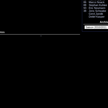
86
Marco Noack
88
Stephan Kuhlee
93
Eric Neumann
38
Jens Schwabe
Gerd Jandik
Detlef Kasper
Archiv
otos