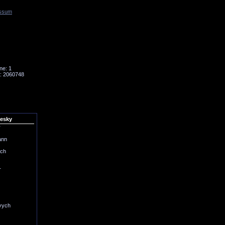
ssum
Tornado
Niesky
ne: 1
: 2060748
iesky
r
ann
ich
r
vych