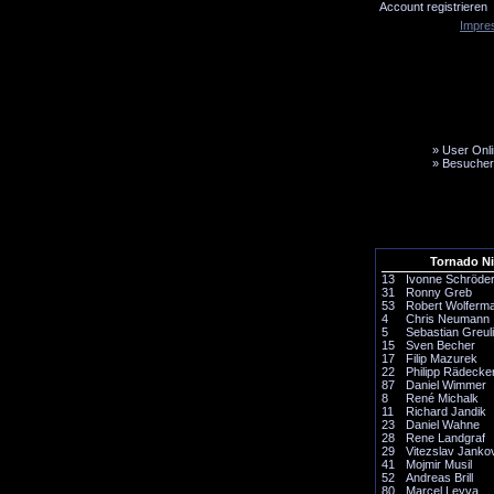
Account registrieren
Impre
»
User Onli
»
Besucher
LiveTicker
Media
Fanbus
Tornado N
13
Ivonne Schröde
31
Ronny Greb
53
Robert Wolferm
4
Chris Neumann
5
Sebastian Greul
15
Sven Becher
17
Filip Mazurek
22
Philipp Rädecke
87
Daniel Wimmer
8
René Michalk
11
Richard Jandik
23
Daniel Wahne
28
Rene Landgraf
29
Vitezslav Janko
41
Mojmir Musil
52
Andreas Brill
80
Marcel Leyva