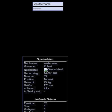
Alle
Das
Forum
Spiele
Team
alle
Tore
Spielerdaten
Nachname:
Wolfermann
Vorname:
Robert
Nationalität:
Geburtstag:
14.08.1989
Nummer:
53
Position:
Torwart
Gewicht:
75 Kg
Größe:
178 cm
schiesst:
links
in Niesky seit:
-
laufende Saison
Einsätze:
32
Tore:
0
Vorlagen:
0