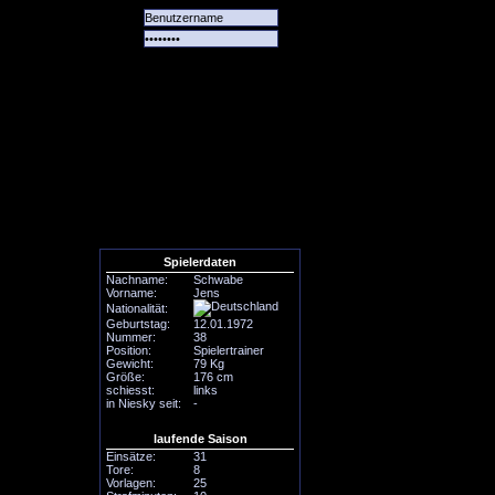
Alle
Das
Forum
Spiele
Team
alle
Tore
Spielerdaten
Nachname:
Schwabe
Vorname:
Jens
Nationalität:
Geburtstag:
12.01.1972
Nummer:
38
Position:
Spielertrainer
Gewicht:
79 Kg
Größe:
176 cm
schiesst:
links
in Niesky seit:
-
laufende Saison
Einsätze:
31
Tore:
8
Vorlagen:
25