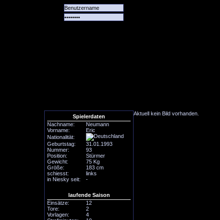
Alle
Das
Forum
Spiele
Team
alle
Tore
Aktuell kein Bild vorhanden.
Spielerdaten
Nachname:
Neumann
Vorname:
Eric
Nationalität:
Geburtstag:
31.01.1993
Nummer:
93
Position:
Stürmer
Gewicht:
75 Kg
Größe:
183 cm
schiesst:
links
in Niesky seit:
-
laufende Saison
Einsätze:
12
Tore:
2
Vorlagen:
4