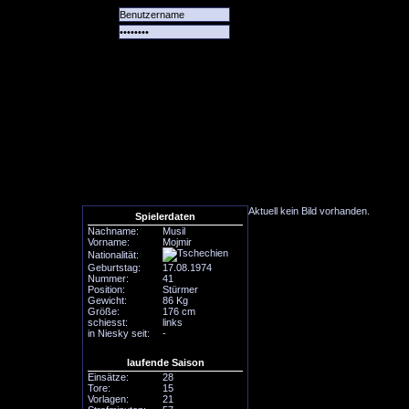
Alle
Das
Forum
Spiele
Team
alle
Tore
Aktuell kein Bild vorhanden.
Spielerdaten
Nachname:
Musil
Vorname:
Mojmir
Nationalität:
Geburtstag:
17.08.1974
Nummer:
41
Position:
Stürmer
Gewicht:
86 Kg
Größe:
176 cm
schiesst:
links
in Niesky seit:
-
laufende Saison
Einsätze:
28
Tore:
15
Vorlagen:
21