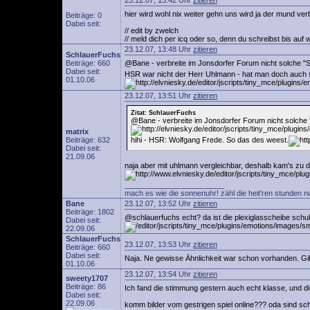
23.12.07, 13:42 Uhr
zitieren
hier wird wohl nix weiter gehn uns wird ja der mund verb
Beiträge: 0
Dabei seit:
// edit by zwelch
// meld dich per icq oder so, denn du schreibst bis auf w
23.12.07, 13:48 Uhr
zitieren
SchlauerFuchs
Beiträge: 660
@Bane - verbreite im Jonsdorfer Forum nicht solche "S
Dabei seit:
HSR war nicht der Herr Uhlmann - hat man doch auch s
01.10.06
23.12.07, 13:51 Uhr
zitieren
Zitat: SchlauerFuchs
@Bane - verbreite im Jonsdorfer Forum nicht solche 
matrix
Beiträge: 632
hihi - HSR: Wolfgang Frede. So das des weest.
Dabei seit:
21.09.06
naja aber mit uhlmann vergleichbar, deshalb kam's zu
________________________
mach es wie die sonnenuhr! zähl die heit'ren stunden n
Bane
23.12.07, 13:52 Uhr
zitieren
Beiträge: 1802
@schlauerfuchs echt? da ist die plexiglasscheibe schul
Dabei seit:
22.09.06
SchlauerFuchs
23.12.07, 13:53 Uhr
zitieren
Beiträge: 660
Dabei seit:
Naja. Ne gewisse Ähnlichkeit war schon vorhanden. Gib
01.10.06
23.12.07, 13:54 Uhr
zitieren
sweety1707
Beiträge: 86
Ich fand die stimmung gestern auch echt klasse, und di
Dabei seit:
22.09.06
komm bilder vom gestrigen spiel online??? oda sind sc