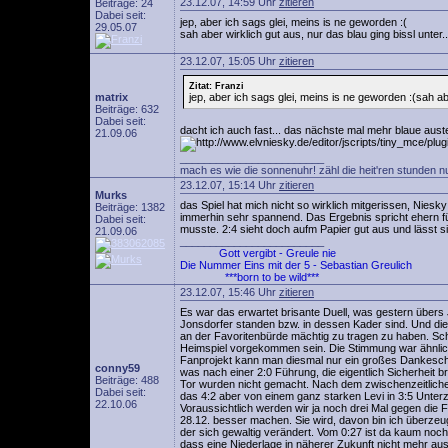
23.12.07, 14:59 Uhr
zitieren
Beiträge: 24
Dabei seit:
jep, aber ich sags glei, meins is ne geworden :(
29.05.07
sah aber wirklich gut aus, nur das blau ging bissl unter..
23.12.07, 15:05 Uhr
zitieren
Zitat: Franzi
matrix
jep, aber ich sags glei, meins is ne geworden :(sah abe
Beiträge: 632
Dabei seit:
dacht ich auch fast... das nächste mal mehr blaue austei
21.09.06
________________________
mach es wie die sonnenuhr! zähl die heit'ren stunden n
23.12.07, 15:14 Uhr
zitieren
Murks
das Spiel hat mich nicht so wirklich mitgerissen, Nie
Beiträge: 1382
immerhin sehr spannend. Das Ergebnis spricht ehern fü
Dabei seit:
musste. 2:4 sieht doch aufm Papier gut aus und lässt 
21.09.06
________________________
Gott vergibt - Greule nie
Die Nummer Eins mit der 5 - Sebastian Greulich
***born to be wild***
23.12.07, 15:46 Uhr
zitieren
Es war das erwartet brisante Duell, was gestern übers 
Jonsdorfer standen bzw. in dessen Kader sind. Und di
an der Favoritenbürde mächtig zu tragen zu haben. Schl
Heimspiel vorgekommen sein. Die Stimmung war ähnlic
Fanprojekt kann man diesmal nur ein großes Dankeschön
conny59
was nach einer 2:0 Führung, die eigentlich Sicherheit 
Beiträge: 488
Tor wurden nicht gemacht. Nach dem zwischenzeitlich
Dabei seit:
das 4:2 aber von einem ganz starken Levi in 3:5 Unter
22.10.06
Voraussichtlich werden wir ja noch drei Mal gegen die 
28.12. besser machen. Sie wird, davon bin ich überzeu
der sich gewaltig verändert. Vom 0:27 ist da kaum noch
dass eine Niederlage in näherer Zukunft nicht mehr aus