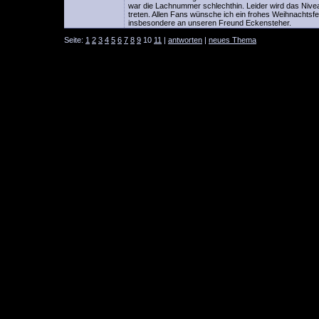
war die Lachnummer schlechthin. Leider wird das Niveau 
treten. Allen Fans wünsche ich ein frohes Weihnachts
insbesondere an unseren Freund Eckensteher.
Seite:
1
2
3
4
5
6
7
8
9
10
11
|
antworten
|
neues Thema