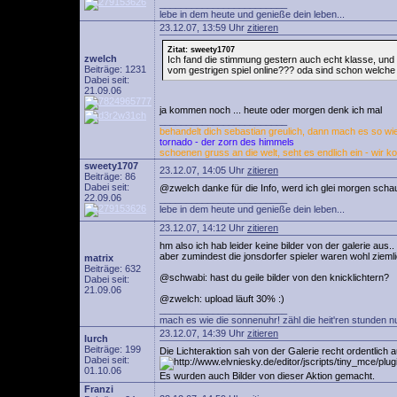
________________________
lebe in dem heute und genieße dein leben...
23.12.07, 13:59 Uhr
zitieren
Zitat: sweety1707
zwelch
Ich fand die stimmung gestern auch echt klasse, und 
Beiträge: 1231
vom gestrigen spiel online??? oda sind schon welche
Dabei seit:
21.09.06
ja kommen noch ... heute oder morgen denk ich mal
________________________
behandelt dich sebastian greulich, dann mach es so wie 
tornado - der zorn des himmels
schoenen gruss an die welt, seht es endlich ein - wir k
sweety1707
23.12.07, 14:05 Uhr
zitieren
Beiträge: 86
Dabei seit:
@zwelch danke für die Info, werd ich glei morgen schaue
22.09.06
________________________
lebe in dem heute und genieße dein leben...
23.12.07, 14:12 Uhr
zitieren
hm also ich hab leider keine bilder von der galerie aus.. 
aber zumindest die jonsdorfer spieler waren wohl ziem
matrix
Beiträge: 632
@schwabi: hast du geile bilder von den knicklichtern?
Dabei seit:
21.09.06
@zwelch: upload läuft 30% :)
________________________
mach es wie die sonnenuhr! zähl die heit'ren stunden n
23.12.07, 14:39 Uhr
zitieren
lurch
Beiträge: 199
Die Lichteraktion sah von der Galerie recht ordentlich 
Dabei seit:
01.10.06
Es wurden auch Bilder von dieser Aktion gemacht.
Franzi