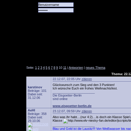
Alle
Das
Forum
Spiele
Team
alle
Tore
Seite:
1
2
3
4
5
6
7
8
9
10
11
|
Antworten
|
neues Thema
Thema: 22.12
22.12.07, 22:05 Uhr
zitieren
Glückwunsch zum Sieg und den 3 Punkten!
karstinov
Ich wünsche Euch ein frohes Weihnachtsfest.
Beiträge: 101
________________________
Dabei seit:
Die Eisgoetter-Berlin
31.12.06
sind online
www.eisgoetter-berlin.de
AeHl
23.12.07, 09:59 Uhr
zitieren
Beiträge: 358
Also was ihr habt....(nur 4:2)....is doch ein Klasse Sp
Dabei seit:
Klasse
29.10.06
________________________
Blau und Geld ist die Lausitz!!! Von Weißwasser bis n