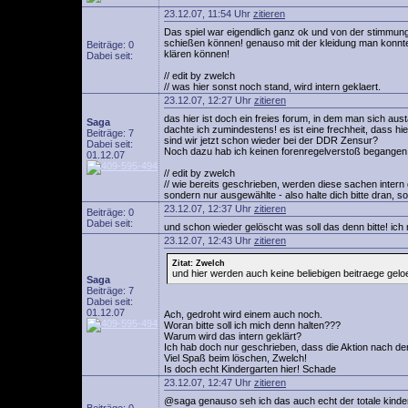
23.12.07, 11:54 Uhr
zitieren
Das spiel war eigendlich ganz ok und von der stimmung e
schießen können! genauso mit der kleidung man konnte
Beiträge: 0
klären können!
Dabei seit:
// edit by zwelch
// was hier sonst noch stand, wird intern geklaert.
23.12.07, 12:27 Uhr
zitieren
das hier ist doch ein freies forum, in dem man sich au
Saga
dachte ich zumindestens! es ist eine frechheit, dass hie
Beiträge: 7
sind wir jetzt schon wieder bei der DDR Zensur?
Dabei seit:
Noch dazu hab ich keinen forenregelverstoß begangen,
01.12.07
// edit by zwelch
// wie bereits geschrieben, werden diese sachen intern 
sondern nur ausgewählte - also halte dich bitte dran, s
23.12.07, 12:37 Uhr
zitieren
Beiträge: 0
Dabei seit:
und schon wieder gelöscht was soll das denn bitte! ich m
23.12.07, 12:43 Uhr
zitieren
Zitat: Zwelch
und hier werden auch keine beliebigen beitraege geloe
Saga
Beiträge: 7
Dabei seit:
01.12.07
Ach, gedroht wird einem auch noch.
Woran bitte soll ich mich denn halten???
Warum wird das intern geklärt?
Ich hab doch nur geschrieben, dass die Aktion nach dem
Viel Spaß beim löschen, Zwelch!
Is doch echt Kindergarten hier! Schade
23.12.07, 12:47 Uhr
zitieren
@saga genauso seh ich das auch echt der totale kinder