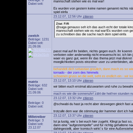
Beiträge: 0
mannschaft stehen wie es mal war!
Dabei seit:
Es wurden von gestern keine namen genannt nichts näh
spiel einfa
23.12.07, 12:56 Uhr
zitieren
Zitat: Fiffi
@saga genauso seh ich das auch echt der totale kind
mannschaft stehen wie es mal war!Es wurden von gest
zu schreiben das die sache nach dem spiel einfa
zwelch
Beiträge: 1231
Dabei seit:
21.09.06
passt mal auf ihr beiden, nichts gegen euch. ihr koennt
verboten oder anderweitig nicht erwuenscht ist. ich bin j
waer es ganz gut, wenn ihr das thema jetzt mal diskret b
moeglichkeiten posts einzelner user zu unterbinden, a
________________________
behandelt dich sebastian greulich, dann mach es so wie 
tornado - der zorn des himmels
schoenen gruss an die welt, seht es endlich ein - wir k
23.12.07, 13:10 Uhr
zitieren
matrix
Beiträge: 632
wir bitten euch erstmal abzuwarten und ruhe zu bewahren
Dabei seit:
________________________
21.09.06
mach es wie die sonnenuhr! zähl die heit'ren stunden n
23.12.07, 13:32 Uhr
zitieren
Beiträge: 0
@schwabi du hast ja recht aber deswegen gleich fast all
Dabei seit:
trotzalle dem war die stimmung der hammer dort ich ha
23.12.07, 13:37 Uhr
zitieren
Milletreiber
Beiträge: 3
Ist ja lustig, wie`s bei euch hier zugeht. Klingt ja fas
Dabei seit:
dann eine "aufgestempelte" und für richtig gehaltene
23.12.07
dahingestellt, aber komisch wirkt`s für eine Außensteh