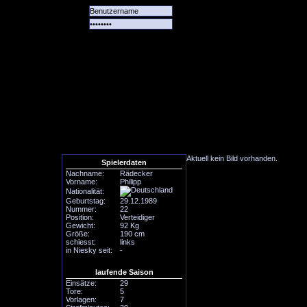
Alle
Das
Forum
Spiele
Team
alle
Tore
Aktuell kein Bild vorhanden.
Spielerdaten
Nachname:
Rädecker
Vorname:
Philipp
Nationalität:
Geburtstag:
29.12.1989
Nummer:
22
Position:
Verteidiger
Gewicht:
92 Kg
Größe:
190 cm
schiesst:
links
in Niesky seit:
-
laufende Saison
Einsätze:
29
Tore:
5
Vorlagen:
7