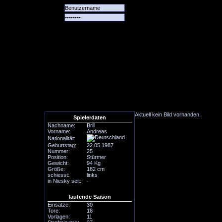
Alle
Das
Forum
Spiele
Team
alle
Tore
Aktuell kein Bild vorhanden.
Spielerdaten
Nachname:
Brill
Vorname:
Andreas
Nationalität:
Geburtstag:
22.05.1987
Nummer:
25
Position:
Stürmer
Gewicht:
94 Kg
Größe:
182 cm
schiesst:
links
in Niesky seit:
-
laufende Saison
Einsätze:
30
Tore:
18
Vorlagen:
11