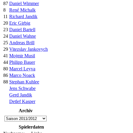
87
Daniel Wimmer
8
René Michalk
11
Richard Jandik
20
Eric Girbig
23
Daniel Bartell
24
Daniel Wahne
25
Andreas Brill
29
Vitezslav Jankovych
41
Mojmir Musil
44
Philipp Bauer
80
Marcel Leyva
86
Marco Noack
88
Stephan Kuhlee
Jens Schwabe
Gerd Jandik
Detlef Kasper
Archiv
Spielerdaten