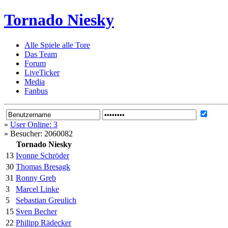
Tornado Niesky
Alle Spiele alle Tore
Das Team
Forum
LiveTicker
Media
Fanbus
»
User Online: 3
»
Besucher: 2060082
Tornado Niesky
13
Ivonne Schröder
30
Thomas Bresagk
31
Ronny Greb
3
Marcel Linke
5
Sebastian Greulich
15
Sven Becher
22
Philipp Rädecker