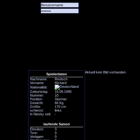
Alle
Das
Forum
Spiele
Team
alle
Tore
Aktuell kein Bild vorhanden.
Spielerdaten
Nachname:
Rentsch
Vorname:
Richard
Nationalität:
Geburtstag:
15.09.1995
Nummer:
10
Position:
Stürmer
Gewicht:
66 Kg
Größe:
170 cm
schiesst:
links
in Niesky seit:
-
laufende Saison
Einsätze:
3
Tore:
0
Vorlagen:
0