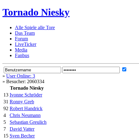
Tornado Niesky
Alle Spiele alle Tore
Das Team
Forum
LiveTicker
Media
Fanbus
»
User Online: 3
»
Besucher: 2060334
Tornado Niesky
13
Ivonne Schröder
31
Ronny Greb
92
Robert Handrick
4
Chris Neumann
5
Sebastian Greulich
7
David Vatter
15
Sven Becher