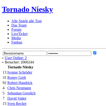
Tornado Niesky
Alle Spiele alle Tore
Das Team
Forum
LiveTicker
Media
Fanbus
»
User Online: 2
»
Besucher: 2060244
Tornado Niesky
13
Ivonne Schröder
31
Ronny Greb
92
Robert Handrick
4
Chris Neumann
5
Sebastian Greulich
7
David Vatter
15
Sven Becher