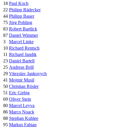
18
Paul Koch
22
Philipp Rädecker
44
Philipp Bauer
75
Jörg Pohling
83
Robert Bartlick
87
Daniel Wimmer
3
Marcel Linke
10
Richard Rentsch
11
Richard Jandik
23
Daniel Bartell
25
Andreas Brill
29
Vitezslav Jankovych
41
Mojmir Musil
50
Christian Rösler
51
Eric Girbig
69
Oliver Stein
80
Marcel Leyva
86
Marco Noack
88
Stephan Kuhlee
95
Markus Fabian