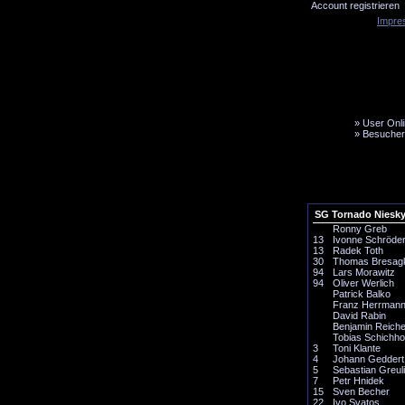
Account registrieren
Impre
»
User Onli
»
Besucher
LiveTicker
Media
Fanbus
SG Tornado Niesk
Ronny Greb
13
Ivonne Schröde
13
Radek Toth
30
Thomas Bresag
94
Lars Morawitz
94
Oliver Werlich
Patrick Balko
Franz Herrman
David Rabin
Benjamin Reiche
Tobias Schichho
3
Toni Klante
4
Johann Geddert
5
Sebastian Greul
7
Petr Hnidek
15
Sven Becher
22
Ivo Svatos