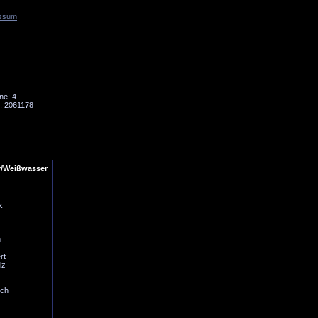
ssum
Tornado
Niesky
ne: 4
: 2061178
y/Weißwasser
r
k
n
rt
lz
ich