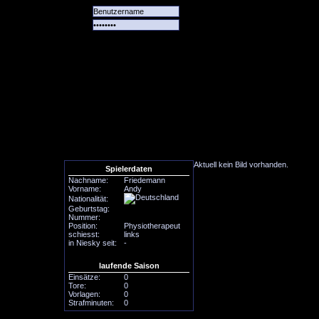
Alle
Das
Forum
Spiele
Team
alle
Tore
Aktuell kein Bild vorhanden.
Spielerdaten
Nachname:
Friedemann
Vorname:
Andy
Nationalität:
Geburtstag:
Nummer:
Position:
Physiotherapeut
schiesst:
links
in Niesky seit:
-
laufende Saison
Einsätze:
0
Tore:
0
Vorlagen:
0
Strafminuten:
0