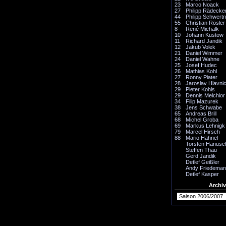
23
Marco Noack
27
Philipp Rädecke
44
Philipp Schwertn
55
Christian Rösler
8
René Michalk
10
Johann Kustow
11
Richard Jandik
12
Jakub Volek
21
Daniel Wimmer
24
Daniel Wahne
25
Josef Hudec
26
Mathias Kohl
27
Ronny Piater
28
Jaroslav Hlavni
29
Pieter Kohls
29
Dennis Melchior
34
Filip Mazurek
38
Jens Schwabe
65
Andreas Brill
68
Michel Groba
69
Markus Lehnigk
79
Marcel Hirsch
88
Mario Hähnel
Torsten Hanusc
Steffen Thau
Gerd Jandik
Detlef Geißler
Andy Friedema
Detlef Kasper
Archiv